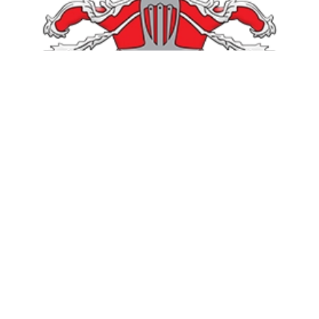
URZĄD GMINY ŻEGOCINA
32 - 731 Żegocina 316