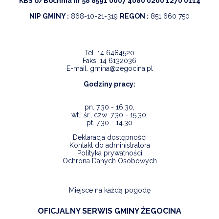
KBS o/Bochnia nr 58 8591 0007 4080 0200 1270 0114
NIP GMINY :
868-10-21-319
REGON :
851 660 750
Tel.
14 6484520
Faks.
14 6132036
E-mail.
gmina@zegocina.pl
Godziny pracy:
pn. 7.30 - 16.30,
wt., śr., czw .7.30 - 15.30,
pt. 7.30 - 14.30
Deklaracja dostępności
Kontakt do administratora
Polityka prywatności
Ochrona Danych Osobowych
Miejsce na każdą pogodę
OFICJALNY SERWIS GMINY ŻEGOCINA