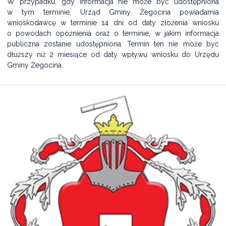
W przypadku, gdy informacja nie może być udostępniona
NTERWENCJA
w tym terminie, Urząd Gminy Żegocina powiadamia
 CZYSTE POWIETRZE
wnioskodawcę w terminie 14 dni od daty złożenia wniosku
o powodach opóźnienia oraz o terminie, w jakim informacja
RALNA EWIDENCJA EMISYJNOŚCI BUDYNKÓW (CEEB)
publiczna zostanie udostępniona. Termin ten nie może być
dłuższy niż 2 miesiące od daty wpływu wniosku do Urzędu
Gminy Żegocina.