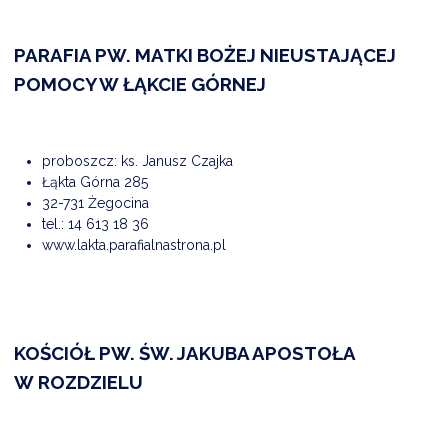
PARAFIA PW. MATKI BOŻEJ NIEUSTAJĄCEJ
DARDY OBSŁUGI
POMOCY W ŁĄKCIE GÓRNEJ
proboszcz: ks. Janusz Czajka
Łąkta Górna 285
32-731 Żegocina
tel.:
14 613 18 36
www.lakta.parafialnastrona.pl
KOŚCIÓŁ PW. ŚW. JAKUBA APOSTOŁA
W ROZDZIELU