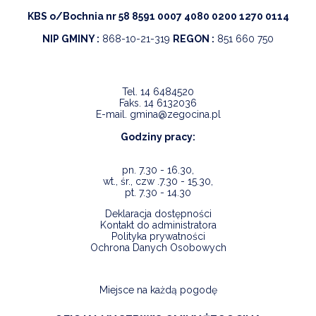
KBS o/Bochnia nr 58 8591 0007 4080 0200 1270 0114
NIP GMINY :
868-10-21-319
REGON :
851 660 750
Tel.
14 6484520
Faks.
14 6132036
E-mail.
gmina@zegocina.pl
Godziny pracy:
pn. 7.30 - 16.30,
wt., śr., czw .7.30 - 15.30,
pt. 7.30 - 14.30
Deklaracja dostępności
Kontakt do administratora
Polityka prywatności
Ochrona Danych Osobowych
Miejsce na każdą pogodę