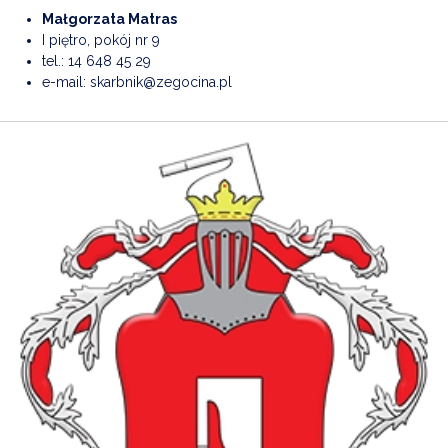
Małgorzata Matras
I piętro, pokój nr 9
tel.:
14 648 45 29
e-mail:
skarbnik@zegocina.pl