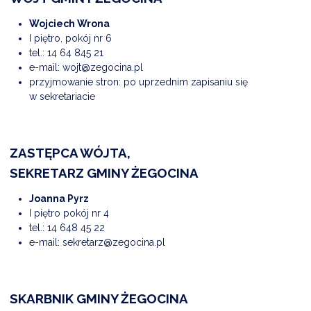
NTERWENCJA
Wojciech Wrona
 CZYSTE POWIETRZE
I piętro, pokój nr 6
tel.:
14 64 845 21
RALNA EWIDENCJA EMISYJNOŚCI BUDYNKÓW (CEEB)
e-mail:
wojt@zegocina.pl
przyjmowanie stron: po uprzednim zapisaniu się
w sekretariacie
ZASTĘPCA WÓJTA,
SEKRETARZ GMINY ŻEGOCINA
Joanna Pyrz
I piętro pokój nr 4
tel.:
14 648 45 22
e-mail:
sekretarz@zegocina.pl
SKARBNIK GMINY ŻEGOCINA