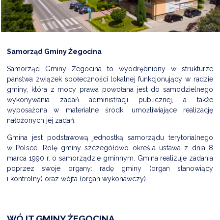
DARDY OBSŁUGI
Samorząd Gminy Żegocina
Samorząd Gminy Żegocina to wyodrębniony w strukturze
państwa związek społeczności lokalnej funkcjonujący w radzie
gminy, która z mocy prawa powołana jest do samodzielnego
wykonywania zadań administracji publicznej, a także
wyposażona w materialne środki umożliwiające realizację
nałożonych jej zadań.
Gmina jest podstawową jednostką samorządu terytorialnego
w Polsce. Rolę gminy szczegółowo określa ustawa z dnia 8
marca 1990 r. o samorządzie gminnym. Gmina realizuje zadania
poprzez swoje organy: radę gminy (organ stanowiący
i kontrolny) oraz wójta (organ wykonawczy).
WÓJT GMINY ŻEGOCINA