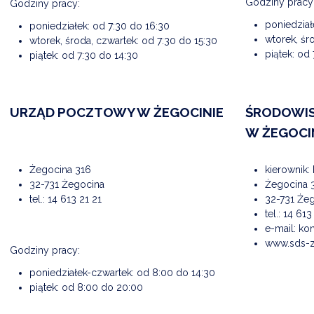
Godziny pracy
Godziny pracy:
poniedział
poniedziałek: od 7:30 do 16:30
wtorek, śr
wtorek, środa, czwartek: od 7:30 do 15:30
piątek: od
piątek: od 7:30 do 14:30
URZĄD POCZTOWY W ŻEGOCINIE
ŚRODOWI
W ŻEGOCI
Żegocina 316
kierownik:
32-731 Żegocina
Żegocina 
tel.:
14 613 21 21
32-731 Że
tel.:
14 613
e-mail:
kon
www.sds-z
Godziny pracy:
poniedziałek-czwartek: od 8:00 do 14:30
piątek: od 8:00 do 20:00