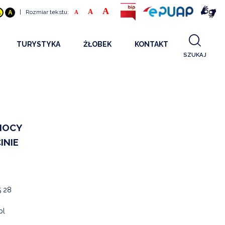
A
A
|
Rozmiar tekstu:
A
A
A
TURYSTYKA
ŻŁOBEK
KONTAKT
SZUKAJ
GDZIE SPAĆ
INFORMACJE O PROJEKCIE
GDZIE ZJEŚĆ
STANDARDY OBSŁUGI
REKRUTACJA 2025
CO ZWIEDZAĆ
REKRUTACJA 2024
FILMY PROMOCYJNE
REKRUTACJA 2023
MOCY
INIE
REKRUTACJA
KONTAKT
5 28
RGANIZACJE
pl