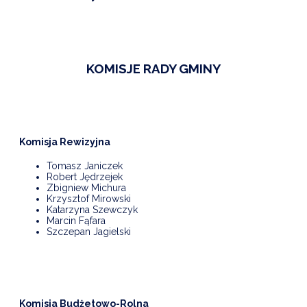
NTERWENCJA
 CZYSTE POWIETRZE
RALNA EWIDENCJA EMISYJNOŚCI BUDYNKÓW (CEEB)
KOMISJE RADY GMINY
Komisja Rewizyjna
Tomasz Janiczek
Robert Jędrzejek
Zbigniew Michura
Krzysztof Mirowski
Katarzyna Szewczyk
Marcin Fąfara
Szczepan Jagielski
Komisja Budżetowo-Rolna