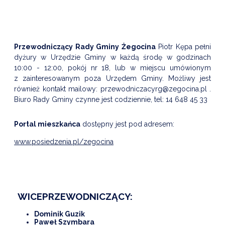
DARDY OBSŁUGI
Przewodniczący Rady Gminy Żegocina
Piotr Kępa pełni
dyżury w Urzędzie Gminy w każdą środę w godzinach
10:00 - 12:00, pokój nr 18, lub w miejscu umówionym
z zainteresowanym poza Urzędem Gminy. Możliwy jest
również kontakt mailowy:
przewodniczacyrg@zegocina.pl
.
Biuro Rady Gminy czynne jest codziennie, tel: 14 648 45 33
Portal mieszkańca
dostępny jest pod adresem:
www.posiedzenia.pl/zegocina
WICEPRZEWODNICZĄCY:
Dominik Guzik
Paweł Szymbara