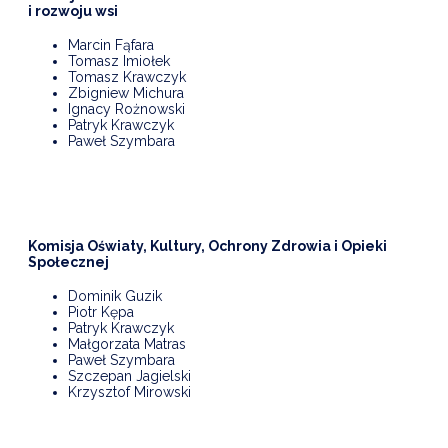
i rozwoju wsi
Marcin Fąfara
Tomasz Imiołek
Tomasz Krawczyk
Zbigniew Michura
Ignacy Rożnowski
Patryk Krawczyk
Paweł Szymbara
Komisja Oświaty, Kultury, Ochrony Zdrowia i Opieki
Społecznej
Dominik Guzik
Piotr Kępa
Patryk Krawczyk
Małgorzata Matras
Paweł Szymbara
Szczepan Jagielski
Krzysztof Mirowski