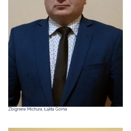
Zbigniew Michura, Łąkta Górna