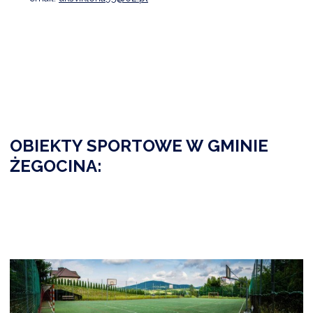
NTERWENCJA
 CZYSTE POWIETRZE
RALNA EWIDENCJA EMISYJNOŚCI BUDYNKÓW (CEEB)
OBIEKTY SPORTOWE W GMINIE
ŻEGOCINA: