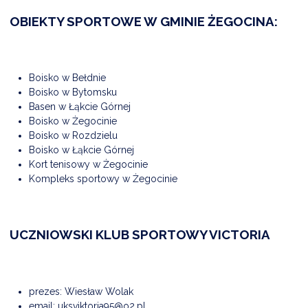
OBIEKTY SPORTOWE W GMINIE ŻEGOCINA:
DARDY OBSŁUGI
Boisko w Bełdnie
Boisko w Bytomsku
Basen w Łąkcie Górnej
Boisko w Żegocinie
Boisko w Rozdzielu
Boisko w Łąkcie Górnej
Kort tenisowy w Żegocinie
Kompleks sportowy w Żegocinie
UCZNIOWSKI KLUB SPORTOWY VICTORIA
prezes: Wiesław Wolak
email:
uksviktoria95@o2.pl