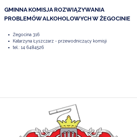
GMINNA KOMISJA ROZWIĄZYWANIA
PROBLEMÓW ALKOHOLOWYCH W ŻEGOCINIE
DARDY OBSŁUGI
Żegocina 316
Katarzyna Łyszczarz - przewodniczący komisji
tel.: 14 6484526