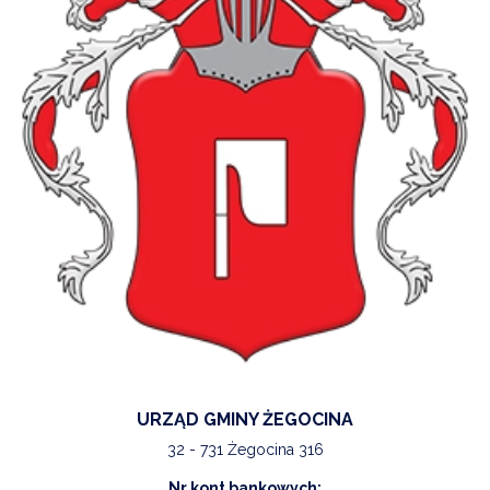
NTERWENCJA
 CZYSTE POWIETRZE
RALNA EWIDENCJA EMISYJNOŚCI BUDYNKÓW (CEEB)
URZĄD GMINY ŻEGOCINA
32 - 731 Żegocina 316
Nr kont bankowych: