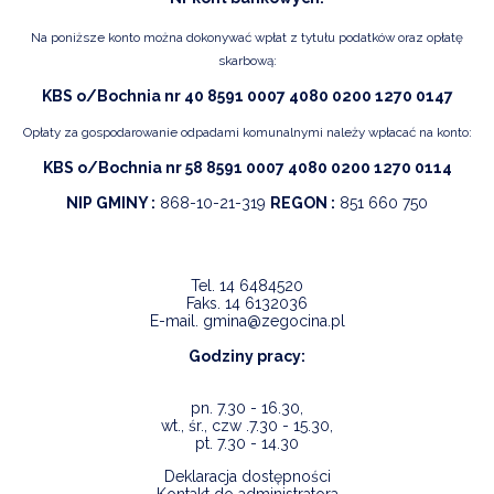
Na poniższe konto można dokonywać wpłat z tytułu podatków oraz opłatę
skarbową:
KBS o/Bochnia nr 40 8591 0007 4080 0200 1270 0147
Opłaty za gospodarowanie odpadami komunalnymi należy wpłacać na konto:
KBS o/Bochnia nr 58 8591 0007 4080 0200 1270 0114
NIP GMINY :
868-10-21-319
REGON :
851 660 750
Tel.
14 6484520
Faks.
14 6132036
E-mail.
gmina@zegocina.pl
Godziny pracy:
pn. 7.30 - 16.30,
wt., śr., czw .7.30 - 15.30,
pt. 7.30 - 14.30
Deklaracja dostępności