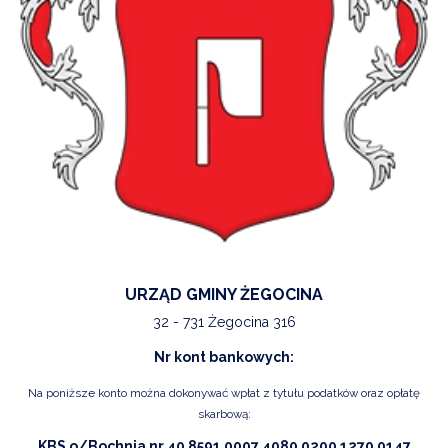
URZĄD GMINY ŻEGOCINA
32 - 731 Żegocina 316
Nr kont bankowych:
Na poniższe konto można dokonywać wpłat z tytułu podatków oraz opłatę
skarbową:
KBS o/Bochnia nr 40 8591 0007 4080 0200 1270 0147