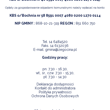
Opłaty za gospodarowanie odpadami komunalnymi należy wpłacać na konto:
KBS o/Bochnia nr 58 8591 0007 4080 0200 1270 0114
NIP GMINY :
868-10-21-319
REGON :
851 660 750
Tel.
14 6484520
Faks.
14 6132036
E-mail.
gmina@zegocina.pl
Godziny pracy:
pn. 7.30 - 16.30,
wt., śr., czw .7.30 - 15.30,
pt. 7.30 - 14.30
Deklaracja dostępności
Kontakt do administratora
Polityka prywatności
Ochrona Danych Osobowych