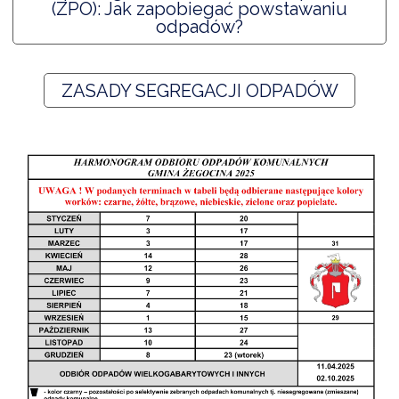
(ZPO): Jak zapobiegać powstawaniu
odpadów?
DARDY OBSŁUGI
ZASADY SEGREGACJI ODPADÓW