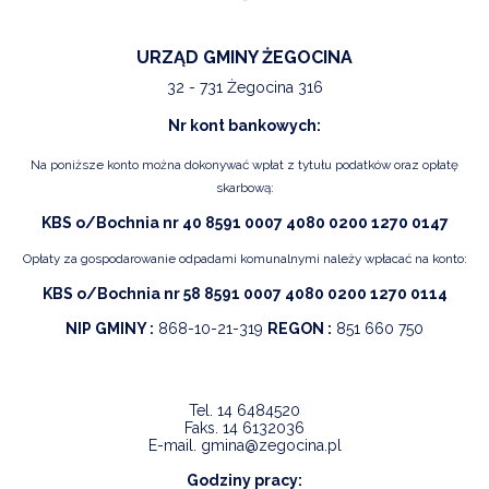
NTERWENCJA
 CZYSTE POWIETRZE
URZĄD GMINY ŻEGOCINA
32 - 731 Żegocina 316
RALNA EWIDENCJA EMISYJNOŚCI BUDYNKÓW (CEEB)
Nr kont bankowych:
Na poniższe konto można dokonywać wpłat z tytułu podatków oraz opłatę
skarbową:
KBS o/Bochnia nr 40 8591 0007 4080 0200 1270 0147
Opłaty za gospodarowanie odpadami komunalnymi należy wpłacać na konto:
KBS o/Bochnia nr 58 8591 0007 4080 0200 1270 0114
NIP GMINY :
868-10-21-319
REGON :
851 660 750
Tel.
14 6484520
Faks.
14 6132036
E-mail.
gmina@zegocina.pl
Godziny pracy: