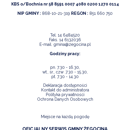
KBS o/Bochnia nr 58 8591 0007 4080 0200 1270 0114
NIP GMINY :
868-10-21-319
REGON :
851 660 750
Tel.
14 6484520
Faks.
14 6132036
E-mail.
gmina@zegocina.pl
Godziny pracy:
pn. 7.30 - 16.30,
wt., śr., czw .7.30 - 15.30,
pt. 7.30 - 14.30
Deklaracja dostępności
Kontakt do administratora
Polityka prywatności
Ochrona Danych Osobowych
Miejsce na każdą pogodę
OFICJALNY SERWIS GMINY ŻEGOCINA