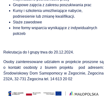
NTERWENCJA
Grupowe zajęcia z zakresu poszukiwania prac
Kursy i szkolenia umożliwiające nabycie,
 CZYSTE POWIETRZE
podniesienie lub zmianę kwalifikacji.
RALNA EWIDENCJA EMISYJNOŚCI BUDYNKÓW (CEEB)
Staże zawodowe
Inne formy wsparcia wynikające z indywidualnych
potrzeb
Rekrutacja do I grupy trwa do 20.12.2024.
Osoby zainteresowane udziałem w projekcie proszone są
o kontakt osobisty z biurem projektu pod adresem:
Środowiskowy Dom Samopomocy w Żegocinie, Żegocina
232A, 32-731 Żegocina tel. 14 613 20 02