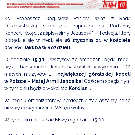
Ks. Proboszcz Bogusław Pasierb wraz z Radą
DARDY OBSŁUGI
Duszpasterską serdecznie zaprasza na Rodzinny
Koncert Kolęd „Zaśpiewajmy Jezusowi” – II edycja, który
odbędzie się w niedzielę
26 stycznia br. w kościele
p.w. Św. Jakuba w Rozdzielu.
O godzinie
15.30
, wszyscy zgromadzeni będą mogli
wysłuchać koncertu kolęd i pastorałek w wykonaniu 120
małych muzyków z
największej góralskiej kapeli
w Polsce – Małej Armii Janosika!
Gościem specjalnym
w tym dniu będzie wokalista
Kordian
.
W imieniu organizatorów, serdecznie zapraszamy na to
niezwykłe wydarzenie. Wstęp wolny.
W tym dniu nie będzie Mszy o godzinie 15.00.