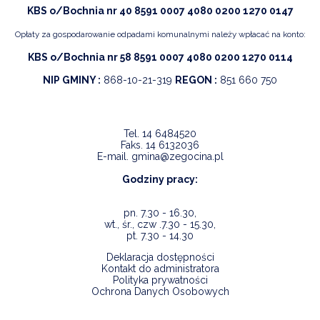
KBS o/Bochnia nr 40 8591 0007 4080 0200 1270 0147
Opłaty za gospodarowanie odpadami komunalnymi należy wpłacać na konto:
KBS o/Bochnia nr 58 8591 0007 4080 0200 1270 0114
NIP GMINY :
868-10-21-319
REGON :
851 660 750
Tel.
14 6484520
Faks.
14 6132036
E-mail.
gmina@zegocina.pl
Godziny pracy:
pn. 7.30 - 16.30,
wt., śr., czw .7.30 - 15.30,
pt. 7.30 - 14.30
Deklaracja dostępności
Kontakt do administratora
Polityka prywatności
Ochrona Danych Osobowych