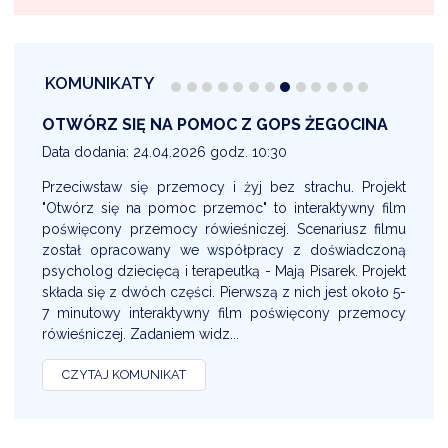
KOMUNIKATY
OTWÓRZ SIĘ NA POMOC Z GOPS ŻEGOCINA
Data dodania: 24.04.2026 godz. 10:30
D
ry
Przeciwstaw się przemocy i żyj bez strachu. Projekt
ie
"Otwórz się na pomoc przemoc" to interaktywny film
ej
poświęcony przemocy rówieśniczej. Scenariusz filmu
w
 3
został opracowany we współpracy z doświadczoną
yć
psycholog dziecięcą i terapeutką - Mają Pisarek. Projekt
a,
składa się z dwóch części. Pierwszą z nich jest około 5-
ch
7 minutowy interaktywny film poświęcony przemocy
rówieśniczej. Zadaniem widz...
CZYTAJ KOMUNIKAT