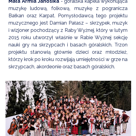
Mała Armia Janosika
- góralska kapela wykonująca
NTERWENCJA
muzykę ludową, folkową, muzykę z pogranicza
 CZYSTE POWIETRZE
Bałkan oraz Karpat. Pomysłodawcą tego projektu
muzycznego jest Damian Pałasz – skrzypek, muzyk
RALNA EWIDENCJA EMISYJNOŚCI BUDYNKÓW (CEEB)
i wizjoner pochodzący z Raby Wyżnej, który w lutym
2015 roku utworzył właśnie w Rabie Wyżnej sekcję
nauki gry na skrzypcach i basach góralskich. Trzon
projektu stanowią głównie dzieci oraz młodzież,
którzy krok po kroku rozwijają umiejętności w grze na
skrzypcach, akordeonie oraz basach góralskich.