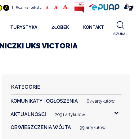
A
A
|
Rozmiar tekstu:
A
A
A
TURYSTYKA
ŻŁOBEK
KONTAKT
SZUKAJ
GDZIE SPAĆ
INFORMACJE O PROJEKCIE
NICZKI UKS VICTORIA
GDZIE ZJEŚĆ
STANDARDY OBSŁUGI
REKRUTACJA 2025
CO ZWIEDZAĆ
REKRUTACJA 2024
FILMY PROMOCYJNE
REKRUTACJA 2023
KATEGORIE
REKRUTACJA
KOMUNIKATY I OGŁOSZENIA
KONTAKT
675 artykułów
AKTUALNOŚCI
2091 artykułów
RGANIZACJE
OBWIESZCZENIA WÓJTA
99 artykułów