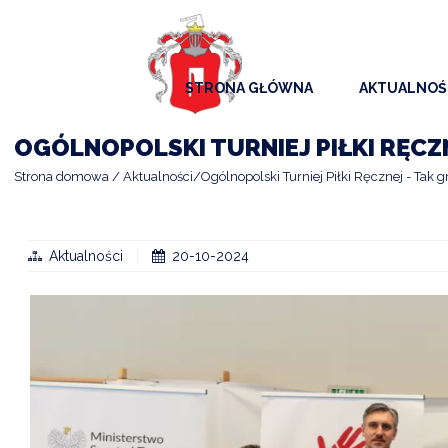
STRONA GŁÓWNA
AKTUALNOŚ
AKTUALNO
OGÓLNOPOLSKI TURNIEJ PIŁKI RĘCZ
KOMUNIKAT
Strona domowa
Aktualności
Ogólnopolski Turniej Piłki Ręcznej - Tak
KALENDAR
ARCHIWAL
Aktualności
20-10-2024
SAMORZĄD