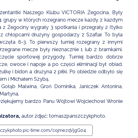
rezentantki Naszego Klubu VICTORIA Żegocina. Były
 4 grupy w których rozegrano mecze każdy z każdym
z Żegociny wygrały 3 spotkania i przegrały 2 (tylko
ł z chłopcami drużyny gospodarzy z Szaflar. To była
zęta 6-3. To pierwszy turniej rozegrany z innymi
Przegrane mecze były nieznacznie 1 lub 2 bramkami.
ęcie sportowej przygody. Turniej bardzo dobrze
, owoce i napoje a po części eliminacji był obiad.
ę i bidon a drużyna 2 piłki. Po obiedzie odbyło się
lem i Michałem Szybą.
Gołąb Malwina, Groń Dominika, Janiczek Antonina,
 Martyna.
Dziękujemy bardzo Panu Wójtowi Wojciechowi Wronie
izatora,
autor zdjęć: tomaszpanszczykphoto.
zczykphoto.pic-time.com/cojmezqVjgG04