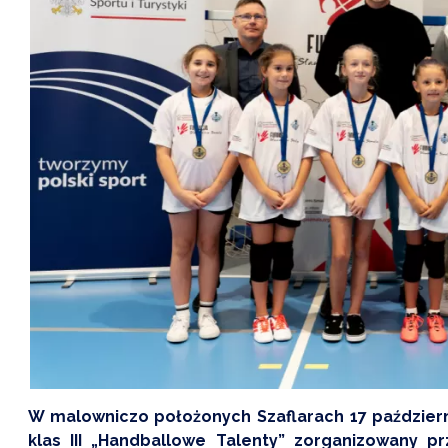
W malowniczo położonych Szaflarach 17 październi
klas III „Handballowe Talenty” zorganizowany p