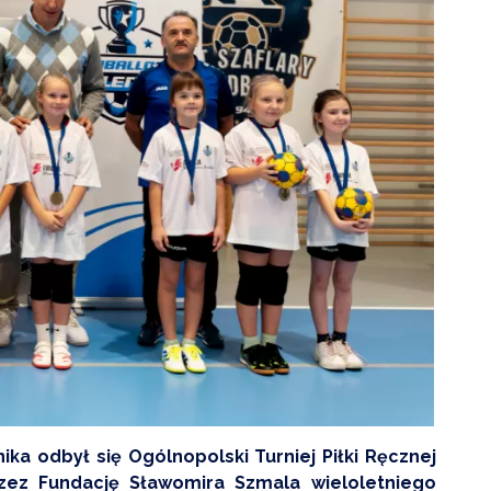
ZDROWIE
ROLNICTWO
CZYSTE POWIETRZE
GOSPODARKA ODPADA
KOMUNIKACJA
PRZYDATNE STRONY
ka odbył się Ogólnopolski Turniej Piłki Ręcznej
rzez Fundację Sławomira Szmala wieloletniego