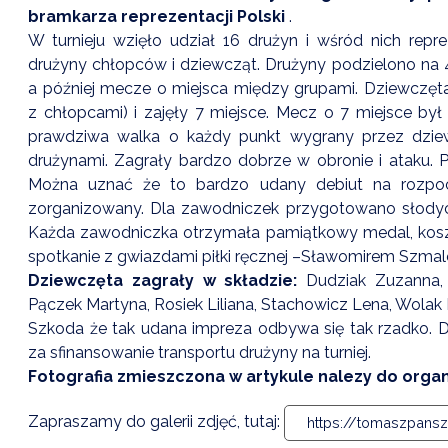
bramkarza reprezentacji Polski
.
W turnieju wzięło udział 16 drużyn i wśród nich rep
drużyny chłopców i dziewcząt. Drużyny podzielono na
a później mecze o miejsca między grupami. Dziewczęta 
z chłopcami) i zajęły 7 miejsce. Mecz o 7 miejsce by
prawdziwa walka o każdy punkt wygrany przez dziewc
drużynami. Zagrały bardzo dobrze w obronie i ataku. 
Można uznać że to bardzo udany debiut na rozpocz
zorganizowany. Dla zawodniczek przygotowano słodycze
Każda zawodniczka otrzymała pamiątkowy medal, koszulk
spotkanie z gwiazdami piłki ręcznej –Sławomirem Szma
Dziewczęta zagrały w składzie:
Dudziak Zuzanna, 
Pączek Martyna, Rosiek Liliana, Stachowicz Lena, Wolak
Szkoda że tak udana impreza odbywa się tak rzadko. 
za sfinansowanie transportu drużyny na turniej.
Fotografia zmieszczona w artykule nalezy do organ
Zapraszamy do galerii zdjęć, tutaj:
https://tomaszpans