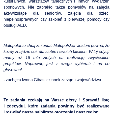
kulturalnych, warsztatów tanecznych i innych wydarzeń
NTERWENCJA
sportowych. Nie zabrakło także pomysłów na zajęcia
 CZYSTE POWIETRZE
aktywizujące dla seniorów, zajęcia dla dzieci
niepełnosprawnych czy szkoleń z pierwszej pomocy czy
RALNA EWIDENCJA EMISYJNOŚCI BUDYNKÓW (CEEB)
obsługi AED.
Małopolanie chcą zmieniać Małopolskę! Jestem pewna, że
każdy znajdzie coś dla siebie i swoich bliskich. W tej edycji
mamy aż 16 mln złotych na realizację zwycięskich
projektów. Naprawdę jest z czego wybierać i na co
głosować!
- zachęca Iwona Gibas, członek zarządu województwa.
Te zadania czekają na Wasze głosy ! Sprawdź listę
i zdecyduj, które zadania powinny być realizowane
i rozwijać nasze najbliższe otoczenie i nasz region.