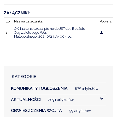
ZAŁĄCZNIKI:
Lp.
Nazwa załącznika
Pobierz
OK-I.1412.115.2024 pismo do JST dot. Budżetu
1
Obywatelskiego Woj.
Małopolskiego_20240514134004.pdf
KATEGORIE
KOMUNIKATY I OGŁOSZENIA
675 artykułów
AKTUALNOŚCI
2091 artykułów
OBWIESZCZENIA WÓJTA
99 artykułów