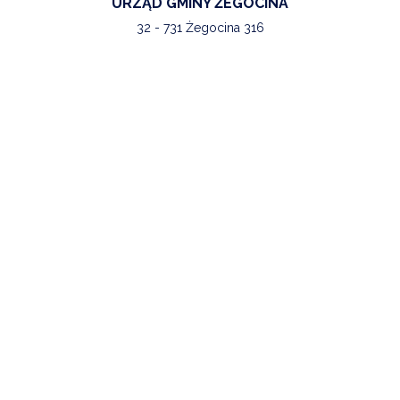
URZĄD GMINY ŻEGOCINA
32 - 731 Żegocina 316
Nr kont bankowych:
Na poniższe konto można dokonywać wpłat z tytułu podatków oraz opłatę
skarbową:
KBS o/Bochnia nr 40 8591 0007 4080 0200 1270 0147
Opłaty za gospodarowanie odpadami komunalnymi należy wpłacać na konto:
KBS o/Bochnia nr 58 8591 0007 4080 0200 1270 0114
NIP GMINY :
868-10-21-319
REGON :
851 660 750
Tel.
14 6484520
Faks.
14 6132036
E-mail.
gmina@zegocina.pl
Godziny pracy:
pn. 7.30 - 16.30,