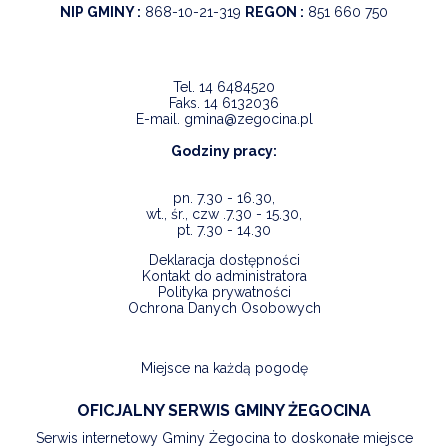
NIP GMINY :
868-10-21-319
REGON :
851 660 750
Tel.
14 6484520
Faks.
14 6132036
E-mail.
gmina@zegocina.pl
Godziny pracy:
pn. 7.30 - 16.30,
wt., śr., czw .7.30 - 15.30,
pt. 7.30 - 14.30
Deklaracja dostępności
Kontakt do administratora
Polityka prywatności
Ochrona Danych Osobowych
Miejsce na każdą pogodę
OFICJALNY SERWIS GMINY ŻEGOCINA
Serwis internetowy Gminy Żegocina to doskonałe miejsce