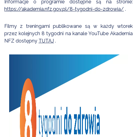
Informacje o programie dostępne są na stronie:
https://akademia.nfz.gov.pl/8-tygodni-do-zdrowia/
.
DARDY OBSŁUGI
Filmy z treningami publikowane są w każdy wtorek
przez kolejnych 8 tygodni na kanale YouTube Akademia
NFZ dostępny
TUTAJ
.