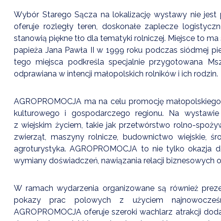
Wybór Starego Sącza na lokalizację wystawy nie jest
oferuje rozległy teren, doskonałe zaplecze logistycz
stanowią piękne tło dla tematyki rolniczej. Miejsce to 
papieża Jana Pawła II w 1999 roku podczas siódmej pi
tego miejsca podkreśla specjalnie przygotowana Ms
odprawiana w intencji małopolskich rolników i ich rodzin.
AGROPROMOCJA ma na celu promocję małopolskiego ro
kulturowego i gospodarczego regionu. Na wystawie
z wiejskim życiem, takie jak przetwórstwo rolno-spoż
zwierząt, maszyny rolnicze, budownictwo wiejskie, śr
agroturystyka. AGROPROMOCJA to nie tylko okazja do
wymiany doświadczeń, nawiązania relacji biznesowych or
W ramach wydarzenia organizowane są również prezen
pokazy prac polowych z użyciem najnowocześni
AGROPROMOCJA oferuje szeroki wachlarz atrakcji dodat