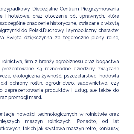
 przypadkowy. Diecezjalne Centrum Pielgrzymowania
ne i hotelowe, oraz otoczenie pól uprawnych, które
ma szczególne znaczenie historyczne, związane z wizytą
elgrzymki do Polski.Duchowy i symboliczny charakter
za Święta dziękczynna za tegoroczne plony rolne,
lnictwa, firm z branży agrobiznesu oraz bogactwa
 prezentowane są różnorodne dziedziny związane
ywcze, ekologiczna żywność, pszczelarstwo, hodowla
odki ochrony roślin, ogrodnictwo, sadownictwo, czy
 zaprezentowania produktów i usług, ale także do
az promocji marki.
tacje nowości technologicznych w rolnictwie oraz
ejszych maszyn rolniczych. Ponadto, od lat
kowych, takich jak wystawa maszyn retro, konkursy,