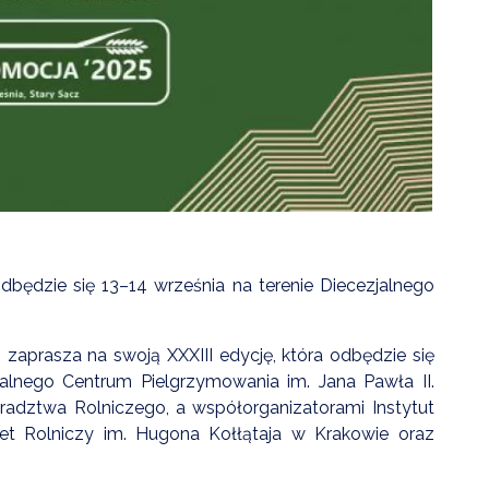
ZDROWIE
ROLNICTWO
CZYSTE POWIETRZE
GOSPODARKA ODPADA
KOMUNIKACJA
PRZYDATNE STRONY
będzie się 13–14 września na terenie Diecezjalnego
zaprasza na swoją XXXIII edycję, która odbędzie się
jalnego Centrum Pielgrzymowania im. Jana Pawła II.
radztwa Rolniczego, a współorganizatorami Instytut
et Rolniczy im. Hugona Kołłątaja w Krakowie oraz