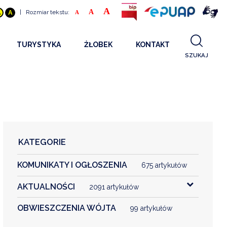
A
A
|
Rozmiar tekstu:
A
A
A
TURYSTYKA
ŻŁOBEK
KONTAKT
SZUKAJ
GDZIE SPAĆ
INFORMACJE O PROJEKCIE
GDZIE ZJEŚĆ
STANDARDY OBSŁUGI
REKRUTACJA 2025
CO ZWIEDZAĆ
REKRUTACJA 2024
FILMY PROMOCYJNE
REKRUTACJA 2023
KATEGORIE
REKRUTACJA
KOMUNIKATY I OGŁOSZENIA
KONTAKT
675 artykułów
AKTUALNOŚCI
2091 artykułów
RGANIZACJE
OBWIESZCZENIA WÓJTA
99 artykułów