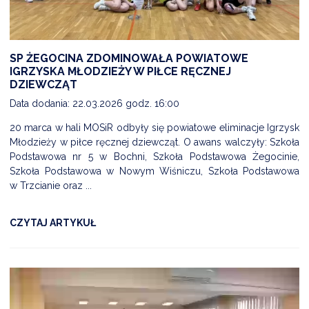
DARDY OBSŁUGI
SP ŻEGOCINA ZDOMINOWAŁA POWIATOWE
IGRZYSKA MŁODZIEŻY W PIŁCE RĘCZNEJ
DZIEWCZĄT
Data dodania: 22.03.2026 godz. 16:00
20 marca w hali MOSiR odbyły się powiatowe eliminacje Igrzysk
Młodzieży w piłce ręcznej dziewcząt. O awans walczyły: Szkoła
Podstawowa nr 5 w Bochni, Szkoła Podstawowa Żegocinie,
Szkoła Podstawowa w Nowym Wiśniczu, Szkoła Podstawowa
w Trzcianie oraz ...
CZYTAJ ARTYKUŁ