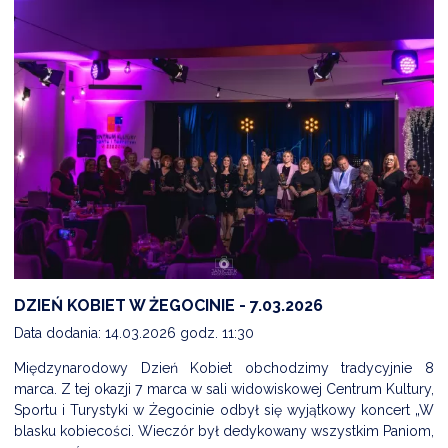
DZIEŃ KOBIET W ŻEGOCINIE - 7.03.2026
Data dodania: 14.03.2026 godz. 11:30
Międzynarodowy Dzień Kobiet obchodzimy tradycyjnie 8
marca. Z tej okazji 7 marca w sali widowiskowej Centrum Kultury,
Sportu i Turystyki w Żegocinie odbył się wyjątkowy koncert „W
blasku kobiecości. Wieczór był dedykowany wszystkim Paniom,