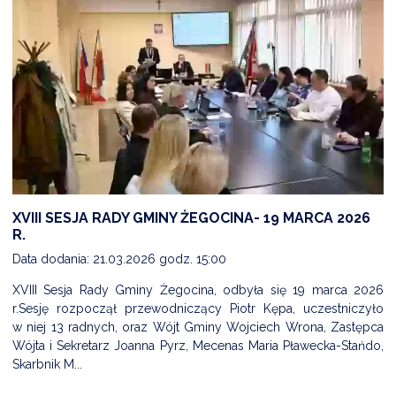
NTERWENCJA
 CZYSTE POWIETRZE
RALNA EWIDENCJA EMISYJNOŚCI BUDYNKÓW (CEEB)
XVIII SESJA RADY GMINY ŻEGOCINA- 19 MARCA 2026
R.
Data dodania: 21.03.2026 godz. 15:00
XVIII Sesja Rady Gminy Żegocina, odbyła się 19 marca 2026
r.Sesję rozpoczął przewodniczący Piotr Kępa, uczestniczyło
w niej 13 radnych, oraz Wójt Gminy Wojciech Wrona, Zastępca
Wójta i Sekretarz Joanna Pyrz, Mecenas Maria Pławecka-Stańdo,
Skarbnik M...