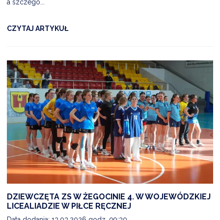
a szczegó...
CZYTAJ ARTYKUŁ
DZIEWCZĘTA ZS W ŻEGOCINIE 4. W WOJEWÓDZKIEJ
LICEALIADZIE W PIŁCE RĘCZNEJ
Data dodania: 13.03.2026 godz. 09:30