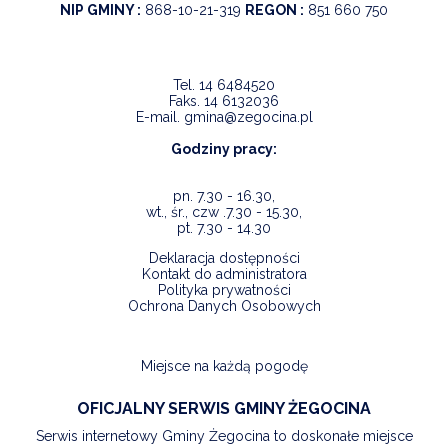
NIP GMINY :
868-10-21-319
REGON :
851 660 750
Tel.
14 6484520
Faks.
14 6132036
E-mail.
gmina@zegocina.pl
Godziny pracy:
pn. 7.30 - 16.30,
wt., śr., czw .7.30 - 15.30,
pt. 7.30 - 14.30
Deklaracja dostępności
Kontakt do administratora
Polityka prywatności
Ochrona Danych Osobowych
Miejsce na każdą pogodę
OFICJALNY SERWIS GMINY ŻEGOCINA
Serwis internetowy Gminy Żegocina to doskonałe miejsce