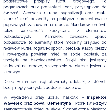
podstawowe przepisy ruchu drogowego. Po
NTERWENCJA
pogadankach oraz prezentacji teorii, przystąpiono do
 CZYSTE POWIETRZE
ćwiczeń! Akcesoria (atrapa sygnalizacji oraz mata
z przejściem) pozwoliły na praktyczne prezentowanie
RALNA EWIDENCJA EMISYJNOŚCI BUDYNKÓW (CEEB)
poprawnych zachowań na drodze. Mundurowi omówili
także konieczność korzystania z elementów
odblaskowych. Kamizelki, zawieszki, opaski
odblaskowe, to elementy które możemy przypiąć do
rękawów kurtki, nogawek spodni, plecaka. Każdy pieszy
i rowerzysta powinien mieć na sobie odblask, za
względu na bezpieczeństwo. Dzięki nim jesteśmy
widoczni na drodze, szczególnie w okresie jesienno-
zimowym.
Dzieci w ramach akcji otrzymały odblaski, z których
będą mogły korzystać podczas spacerów.
W wydarzeniu brały udział maskotki –
Inspektor
Wawelek
oraz
Sowa Klementyna
, które zwiększyły
zaangażowanie dzieci w akcję. Sympatyczne Maskotki