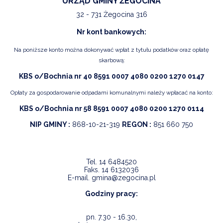
URZĄD GMINY ŻEGOCINA
32 - 731 Żegocina 316
Nr kont bankowych:
Na poniższe konto można dokonywać wpłat z tytułu podatków oraz opłatę
skarbową:
KBS o/Bochnia nr 40 8591 0007 4080 0200 1270 0147
Opłaty za gospodarowanie odpadami komunalnymi należy wpłacać na konto:
KBS o/Bochnia nr 58 8591 0007 4080 0200 1270 0114
NIP GMINY :
868-10-21-319
REGON :
851 660 750
Tel.
14 6484520
Faks.
14 6132036
E-mail.
gmina@zegocina.pl
Godziny pracy:
pn. 7.30 - 16.30,