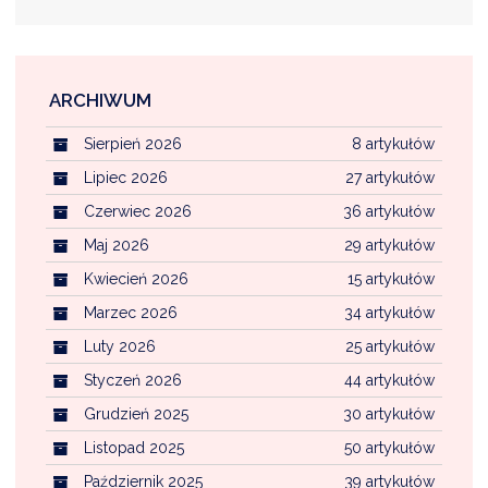
NTERWENCJA
 CZYSTE POWIETRZE
RALNA EWIDENCJA EMISYJNOŚCI BUDYNKÓW (CEEB)
ARCHIWUM
Sierpień 2026
8 artykułów
Lipiec 2026
27 artykułów
Czerwiec 2026
36 artykułów
Maj 2026
29 artykułów
Kwiecień 2026
15 artykułów
Marzec 2026
34 artykułów
Luty 2026
25 artykułów
Styczeń 2026
44 artykułów
Grudzień 2025
30 artykułów
Listopad 2025
50 artykułów
Październik 2025
39 artykułów