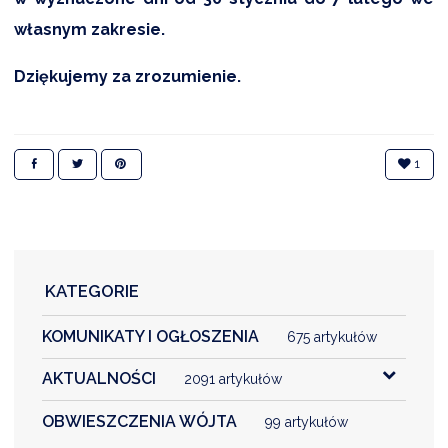
własnym zakresie.
DARDY OBSŁUGI
Dziękujemy za zrozumienie.
1
KATEGORIE
KOMUNIKATY I OGŁOSZENIA
675 artykułów
AKTUALNOŚCI
2091 artykułów
OBWIESZCZENIA WÓJTA
99 artykułów