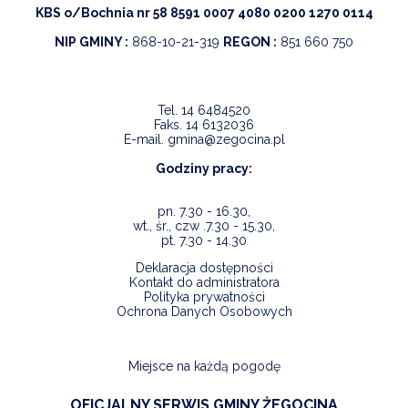
KBS o/Bochnia nr 58 8591 0007 4080 0200 1270 0114
NIP GMINY :
868-10-21-319
REGON :
851 660 750
Tel.
14 6484520
Faks.
14 6132036
E-mail.
gmina@zegocina.pl
Godziny pracy:
pn. 7.30 - 16.30,
wt., śr., czw .7.30 - 15.30,
pt. 7.30 - 14.30
Deklaracja dostępności
Kontakt do administratora
Polityka prywatności
Ochrona Danych Osobowych
Miejsce na każdą pogodę
OFICJALNY SERWIS GMINY ŻEGOCINA