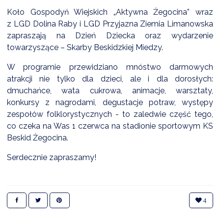
NTERWENCJA
Koło Gospodyń Wiejskich „Aktywna Żegocina” wraz
 CZYSTE POWIETRZE
z LGD Dolina Raby i LGD Przyjazna Ziemia Limanowska
zapraszają na Dzień Dziecka oraz wydarzenie
RALNA EWIDENCJA EMISYJNOŚCI BUDYNKÓW (CEEB)
towarzyszące – Skarby Beskidzkiej Miedzy.
W programie przewidziano mnóstwo darmowych
atrakcji nie tylko dla dzieci, ale i dla dorosłych:
dmuchańce, wata cukrowa, animacje, warsztaty,
konkursy z nagrodami, degustacje potraw, występy
zespołów folklorystycznych - to zaledwie część tego,
co czeka na Was 1 czerwca na stadionie sportowym KS
Beskid Żegocina.
Serdecznie zapraszamy!
4