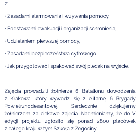
NTERWENCJA
z:
 CZYSTE POWIETRZE
• Zasadami alarmowania i wzywania pomocy,
RALNA EWIDENCJA EMISYJNOŚCI BUDYNKÓW (CEEB)
• Podstawami ewakuacji i organizacji schronienia,
• Udzielaniem pierwszej pomocy,
• Zasadami bezpieczeństwa cyfrowego
• Jak przygotować i spakować swój plecak na wyjście.
Zajęcia prowadzili żołnierze 6 Batalionu dowodzenia
z Krakowa, który wywodzi się z elitarnej 6 Brygady
Powietrznodesantowej. Serdecznie dziękujemy
żołnierzom za ciekawe zajęcia. Nadmieniamy, że do V
edycji projektu zgłosiło się ponad 2800 placówek
z całego kraju w tym Szkoła z Żegociny.