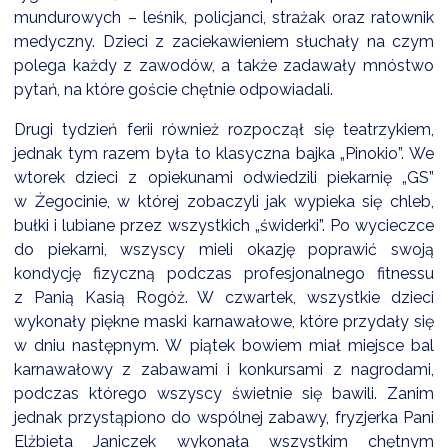
NTERWENCJA
mundurowych – leśnik, policjanci, strażak oraz ratownik
medyczny. Dzieci z zaciekawieniem słuchały na czym
 CZYSTE POWIETRZE
polega każdy z zawodów, a także zadawały mnóstwo
RALNA EWIDENCJA EMISYJNOŚCI BUDYNKÓW (CEEB)
pytań, na które goście chętnie odpowiadali.
Drugi tydzień ferii również rozpoczął się teatrzykiem,
jednak tym razem była to klasyczna bajka „Pinokio”. We
wtorek dzieci z opiekunami odwiedzili piekarnię „GS”
w Żegocinie, w której zobaczyli jak wypieka się chleb,
bułki i lubiane przez wszystkich „świderki”. Po wycieczce
do piekarni, wszyscy mieli okazję poprawić swoją
kondycję fizyczną podczas profesjonalnego fitnessu
z Panią Kasią Rogóż. W czwartek, wszystkie dzieci
wykonały piękne maski karnawałowe, które przydały się
w dniu następnym. W piątek bowiem miał miejsce bal
karnawałowy z zabawami i konkursami z nagrodami,
podczas którego wszyscy świetnie się bawili. Zanim
jednak przystąpiono do wspólnej zabawy, fryzjerka Pani
Elżbieta Janiczek wykonała wszystkim chętnym