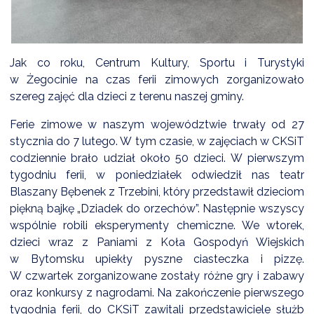
DARDY OBSŁUGI
Jak co roku, Centrum Kultury, Sportu i Turystyki
w Żegocinie na czas ferii zimowych zorganizowało
szereg zajęć dla dzieci z terenu naszej gminy.
Ferie zimowe w naszym województwie trwały od 27
stycznia do 7 lutego. W tym czasie, w zajęciach w CKSiT
codziennie brało udział około 50 dzieci. W pierwszym
tygodniu ferii, w poniedziałek odwiedził nas teatr
Blaszany Bębenek z Trzebini, który przedstawił dzieciom
piękną bajkę „Dziadek do orzechów”. Następnie wszyscy
wspólnie robili eksperymenty chemiczne. We wtorek,
dzieci wraz z Paniami z Koła Gospodyń Wiejskich
w Bytomsku upiekły pyszne ciasteczka i pizzę.
W czwartek zorganizowane zostały różne gry i zabawy
oraz konkursy z nagrodami. Na zakończenie pierwszego
tygodnia ferii, do CKSiT zawitali przedstawiciele służb