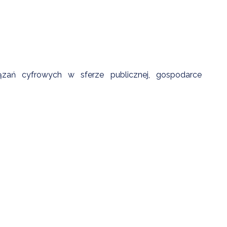
ZDROWIE
ROLNICTWO
CZYSTE POWIETRZE
GOSPODARKA ODPADA
iązań cyfrowych w sferze publicznej, gospodarce
KOMUNIKACJA
PRZYDATNE STRONY