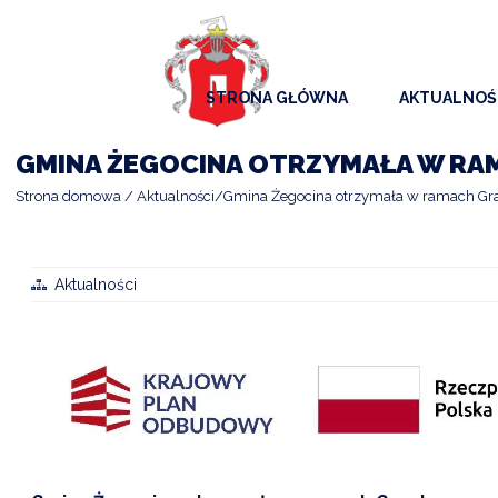
STRONA GŁÓWNA
AKTUALNOŚ
AKTUALNO
GMINA ŻEGOCINA OTRZYMAŁA W RA
KOMUNIKAT
Strona domowa
Aktualności
Gmina Żegocina otrzymała w ramach Gra
KALENDAR
ARCHIWAL
Aktualności
SAMORZĄD