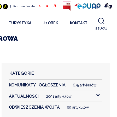
A
A
|
Rozmiar tekstu:
A
A
A
TURYSTYKA
ŻŁOBEK
KONTAKT
SZUKAJ
GDZIE SPAĆ
INFORMACJE O PROJEKCIE
FROWA
GDZIE ZJEŚĆ
STANDARDY OBSŁUGI
REKRUTACJA 2025
CO ZWIEDZAĆ
REKRUTACJA 2024
FILMY PROMOCYJNE
REKRUTACJA 2023
KATEGORIE
REKRUTACJA
KOMUNIKATY I OGŁOSZENIA
KONTAKT
675 artykułów
AKTUALNOŚCI
2091 artykułów
RGANIZACJE
OBWIESZCZENIA WÓJTA
99 artykułów