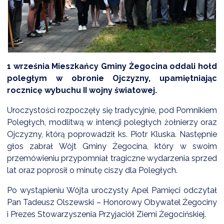
DARDY OBSŁUGI
1 września Mieszkańcy Gminy Żegocina oddali hołd
poległym w obronie Ojczyzny, upamiętniając
rocznicę wybuchu II wojny światowej.
Uroczystości rozpoczęły się tradycyjnie, pod Pomnikiem
Poległych, modlitwą w intencji poległych żołnierzy oraz
Ojczyzny, którą poprowadził ks. Piotr Kluska. Następnie
głos zabrał Wójt Gminy Żegocina, który w swoim
przemówieniu przypomniał tragiczne wydarzenia sprzed
lat oraz poprosił o minutę ciszy dla Poległych.
Po wystąpieniu Wójta uroczysty Apel Pamięci odczytał
Pan Tadeusz Olszewski – Honorowy Obywatel Żegociny
i Prezes Stowarzyszenia Przyjaciół Ziemi Żegocińskiej.