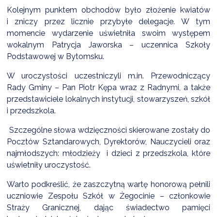
NTERWENCJA
Kolejnym punktem obchodów było złożenie kwiatów
i zniczy przez licznie przybyłe delegacje. W tym
 CZYSTE POWIETRZE
momencie wydarzenie uświetniła swoim występem
RALNA EWIDENCJA EMISYJNOŚCI BUDYNKÓW (CEEB)
wokalnym Patrycja Jaworska – uczennica Szkoły
Podstawowej w Bytomsku.
W uroczystości uczestniczyli m.in. Przewodniczący
Rady Gminy – Pan Piotr Kępa wraz z Radnymi, a także
przedstawiciele lokalnych instytucji, stowarzyszeń, szkół
i przedszkola.
Szczególne słowa wdzięczności skierowane zostały do
Pocztów Sztandarowych, Dyrektorów, Nauczycieli oraz
najmłodszych: młodzieży i dzieci z przedszkola, które
uświetniły uroczystość.
Warto podkreślić, że zaszczytną wartę honorową pełnili
uczniowie Zespołu Szkół w Żegocinie – członkowie
Straży Granicznej, dając świadectwo pamięci