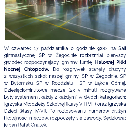
DARDY OBSŁUGI
W czwartek 17 października o godzinie 9:00, na Sali
gimnastycznej SP w Żegocinie rozbrzmiał pierwszy
gwizdek rozpoczynający gminny turniej
Halowej Piłki
Nożnej Chłopców.
Do rozgrywek stanęły drużyny
z wszystkich szkół naszej gminy: SP w Żegocinie, SP
w Bytomsku, SP w Rozdzielu i SP w Łąkcie Górnej.
Dziesięciominutowe mecze (2x 5 minut) rozgrywane
były systemem „każdy z każdym”, w dwóch kategoriach:
Igrzyska Młodzieży Szkolnej (klasy VII i VIII) oraz Igrzyska
Dzieci (klasy IV-VI). Po rozlosowaniu numerów drużyn
i kolejności meczów, rozpoczęły się zawody. Sędziował
je pan Rafał Gnutek.