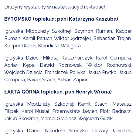
NTERWENCJA
Drużyny wystąpiły w następujących składach:
 CZYSTE POWIETRZE
BYTOMSKO (opiekun: pani Katarzyna Kaszuba)
RALNA EWIDENCJA EMISYJNOŚCI BUDYNKÓW (CEEB)
Igrzyska Młodzieży Szkolnej: Szymon Ruman, Kacper
Ruman, Kamil Paruch, Wiktor Jędrzejek, Sebastian Trojan,
Kacper Drabik, Klaudiusz Waligóra
Igrzyska Dzieci: Mikołaj Kaczmarczyk, Karol Cempura,
Adrian Kępa, Dawid Rożnowski, Wiktor Rożnowski,
Wojciech Dziecic, Franciszek Polivka, Jakub Prytko, Jakub
Cempura, Paweł Stach, Adrian Zapiór
ŁĄKTA GÓRNA (opiekun: pan Henryk Wrona)
Igrzyska Młodzieży Szkolnej: Kamil Stach, Mateusz
Filipek, Karol Musiał, Przemysław Jawień, Piotr Bednarz,
Jakub Skowron, Marcel Grabiasz, Wojciech Guzik
Igrzyska Dzieci: Nikodem Steczko, Cezary Janiczek,