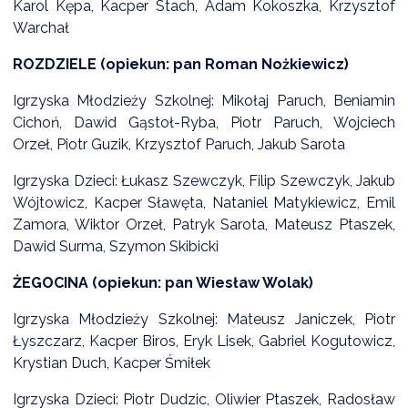
Karol Kępa, Kacper Stach, Adam Kokoszka, Krzysztof
Warchał
ROZDZIELE (opiekun: pan Roman Nożkiewicz)
Igrzyska Młodzieży Szkolnej: Mikołaj Paruch, Beniamin
Cichoń, Dawid Gąstoł-Ryba, Piotr Paruch, Wojciech
Orzeł, Piotr Guzik, Krzysztof Paruch, Jakub Sarota
Igrzyska Dzieci: Łukasz Szewczyk, Filip Szewczyk, Jakub
Wójtowicz, Kacper Sławęta, Nataniel Matykiewicz, Emil
Zamora, Wiktor Orzeł, Patryk Sarota, Mateusz Ptaszek,
Dawid Surma, Szymon Skibicki
ŻEGOCINA (opiekun: pan Wiesław Wolak)
Igrzyska Młodzieży Szkolnej: Mateusz Janiczek, Piotr
Łyszczarz, Kacper Biros, Eryk Lisek, Gabriel Kogutowicz,
Krystian Duch, Kacper Śmiłek
Igrzyska Dzieci: Piotr Dudzic, Oliwier Ptaszek, Radosław