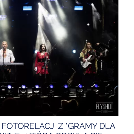
ZDROWIE
ROLNICTWO
CZYSTE POWIETRZE
GOSPODARKA ODPADA
KOMUNIKACJA
PRZYDATNE STRONY
FOTORELACJI Z "GRAMY DLA