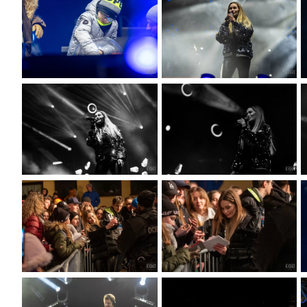
E-17.07
21 LIPCA - ĆWICZENIA ALARM - 26
Data dodania: 17.07.2026 godz. 10:30
07
Aktualności Wydarzenia Alarm ALARM-26
CZYTAJ KOMUNIKAT