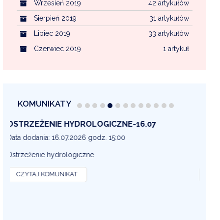
Wrzesień 2019
42 artykułów
Sierpień 2019
31 artykułów
Lipiec 2019
33 artykułów
Czerwiec 2019
1 artykuł
KOMUNIKATY
OSTRZEŻENIE METEOROLOGICZNE 16-07
OS
13
Data dodania: 16.07.2026 godz. 14:30
Dat
OSTRZEŻENIE METEOROLOGICZNE
OS
CZYTAJ KOMUNIKAT