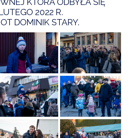
YWNEJ KTÓRA ODBYŁA SIĘ
LUTEGO 2022 R.
OT DOMINIK STARY.