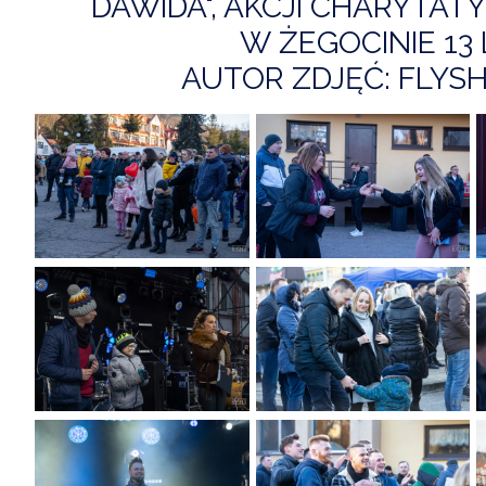
DAWIDA", AKCJI CHARYTAT
W ŻEGOCINIE 13 
AUTOR ZDJĘĆ: FLYSH