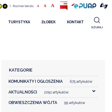
A
A
|
Rozmiar tekstu:
A
A
A
TURYSTYKA
ŻŁOBEK
KONTAKT
SZUKAJ
GDZIE SPAĆ
INFORMACJE O PROJEKCIE
GDZIE ZJEŚĆ
STANDARDY OBSŁUGI
REKRUTACJA 2025
CO ZWIEDZAĆ
REKRUTACJA 2024
FILMY PROMOCYJNE
REKRUTACJA 2023
KATEGORIE
REKRUTACJA
KOMUNIKATY I OGŁOSZENIA
KONTAKT
675 artykułów
AKTUALNOŚCI
2091 artykułów
RGANIZACJE
OBWIESZCZENIA WÓJTA
99 artykułów