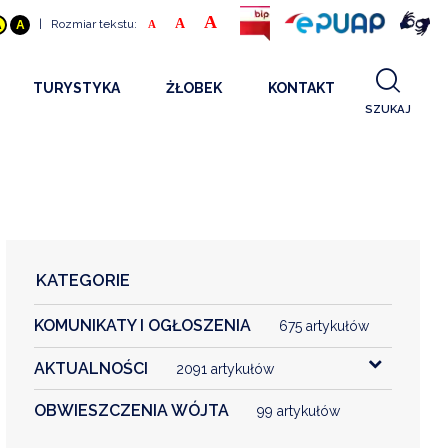
A
A
|
Rozmiar tekstu:
A
A
A
TURYSTYKA
ŻŁOBEK
KONTAKT
SZUKAJ
GDZIE SPAĆ
INFORMACJE O PROJEKCIE
GDZIE ZJEŚĆ
STANDARDY OBSŁUGI
REKRUTACJA 2025
CO ZWIEDZAĆ
REKRUTACJA 2024
FILMY PROMOCYJNE
REKRUTACJA 2023
KATEGORIE
REKRUTACJA
KOMUNIKATY I OGŁOSZENIA
KONTAKT
675 artykułów
AKTUALNOŚCI
2091 artykułów
RGANIZACJE
OBWIESZCZENIA WÓJTA
99 artykułów