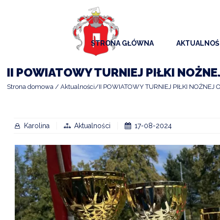
STRONA GŁÓWNA
AKTUALNOŚ
AKTUALNO
II POWIATOWY TURNIEJ PIŁKI NOŻNE
KOMUNIKAT
Strona domowa
Aktualności
II POWIATOWY TURNIEJ PIŁKI NOŻNEJ 
KALENDAR
ARCHIWAL
Karolina
Aktualności
17-08-2024
SAMORZĄD