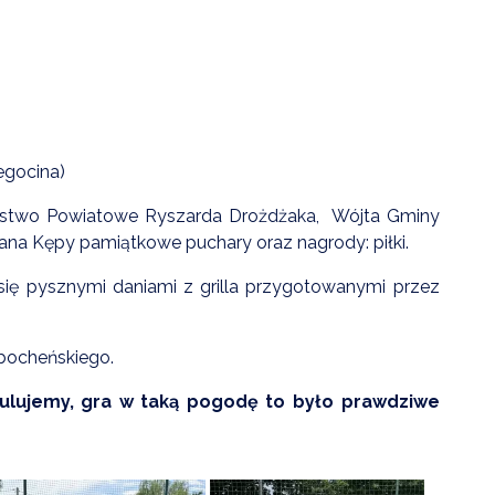
egocina)
rostwo Powiatowe Ryszarda Drożdżaka, Wójta Gminy
na Kępy pamiątkowe puchary oraz nagrody: piłki.
li się pysznymi daniami z grilla przygotowanymi przez
bocheńskiego.
tulujemy, gra w taką pogodę to było prawdziwe