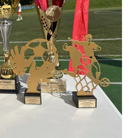
ZDROWIE
ROLNICTWO
CZYSTE POWIETRZE
GOSPODARKA ODPADA
KOMUNIKACJA
PRZYDATNE STRONY