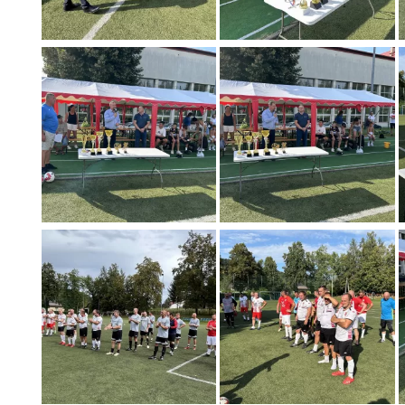
E-17.07
21 LIPCA - ĆWICZENIA ALARM - 26
Data dodania: 17.07.2026 godz. 10:30
07
Aktualności Wydarzenia Alarm ALARM-26
CZYTAJ KOMUNIKAT