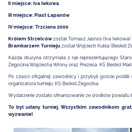
II miejsce: Iva Iwkowa
III miejsce: Piast Łapanów
IV miejsce: Trzciana 2000
Królem Strzelców
został Tomasz Jasnos (Iva Iwkowa)
Bramkarzem Turnieju
został Wojciech Kukla (Beskid Ż
Każda drużyna otrzymała z rąk reprezentującego Sta
Żegocina Wojciecha Wrony oraz Prezesa KS Beskid Maria
Po części oficjalnej zawodnicy i przybyli goście posili
organizatora turnieju: KS Beskid Żegocina.
Wydarzenie zostało sfinansowanie ze środków powiatu 
To był udany turniej. Wszystkim zawodnikom gra
wyzwanie!