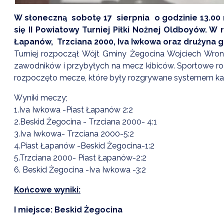
W słoneczną sobotę 17 sierpnia o godzinie 13.00
się II Powiatowy Turniej Piłki Nożnej Oldboyów. W
Łapanów, Trzciana 2000, Iva Iwkowa oraz drużyna 
Turniej rozpoczął Wójt Gminy Żegocina Wojciech Wro
zawodników i przybyłych na mecz kibiców. Sportowe ro
rozpoczęto mecze, które były rozgrywane systemem każ
Wyniki meczy;
1.Iva Iwkowa -Piast Łapanów 2:2
2.Beskid Żegocina - Trzciana 2000- 4:1
3.Iva Iwkowa- Trzciana 2000-5:2
4.Piast Łapanów -Beskid Żegocina-1:2
5.Trzciana 2000- Piast Łapanów-2:2
6. Beskid Żegocina -Iva Iwkowa -3:2
Końcowe wyniki:
I miejsce: Beskid Żegocina