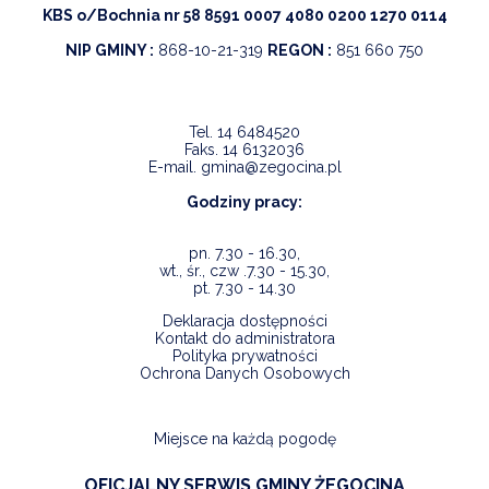
KBS o/Bochnia nr 58 8591 0007 4080 0200 1270 0114
NIP GMINY :
868-10-21-319
REGON :
851 660 750
Tel.
14 6484520
Faks.
14 6132036
E-mail.
gmina@zegocina.pl
Godziny pracy:
pn. 7.30 - 16.30,
wt., śr., czw .7.30 - 15.30,
pt. 7.30 - 14.30
Deklaracja dostępności
Kontakt do administratora
Polityka prywatności
Ochrona Danych Osobowych
Miejsce na każdą pogodę
OFICJALNY SERWIS GMINY ŻEGOCINA