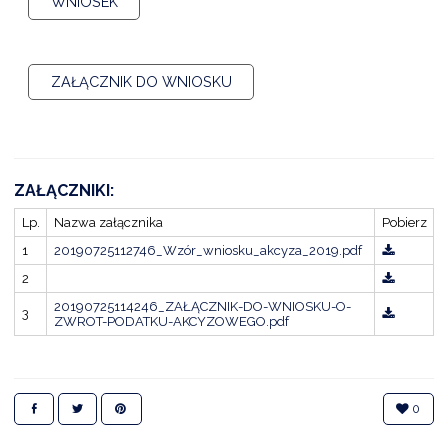
WNIOSEK
ZAŁĄCZNIK DO WNIOSKU
ZAŁĄCZNIKI:
Lp.
Nazwa załącznika
Pobierz
1
20190725112746_Wzór_wniosku_akcyza_2019.pdf
2
20190725114246_ZAŁĄCZNIK-DO-WNIOSKU-O-
3
ZWROT-PODATKU-AKCYZOWEGO.pdf
0