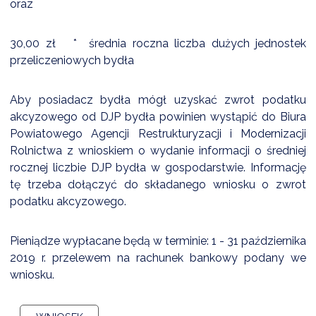
oraz
NTERWENCJA
 CZYSTE POWIETRZE
30,00 zł * średnia roczna liczba dużych jednostek
RALNA EWIDENCJA EMISYJNOŚCI BUDYNKÓW (CEEB)
przeliczeniowych bydła
Aby posiadacz bydła mógł uzyskać zwrot podatku
akcyzowego od DJP bydła powinien wystąpić do Biura
Powiatowego Agencji Restrukturyzacji i Modernizacji
Rolnictwa z wnioskiem o wydanie informacji o średniej
rocznej liczbie DJP bydła w gospodarstwie. Informację
tę trzeba dołączyć do składanego wniosku o zwrot
podatku akcyzowego.
Pieniądze wypłacane będą w terminie: 1 - 31 października
2019 r. przelewem na rachunek bankowy podany we
wniosku.