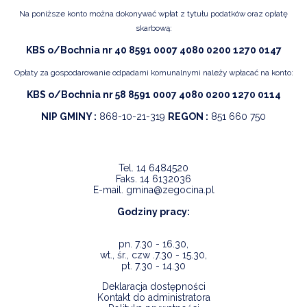
Na poniższe konto można dokonywać wpłat z tytułu podatków oraz opłatę
skarbową:
KBS o/Bochnia nr 40 8591 0007 4080 0200 1270 0147
Opłaty za gospodarowanie odpadami komunalnymi należy wpłacać na konto:
KBS o/Bochnia nr 58 8591 0007 4080 0200 1270 0114
NIP GMINY :
868-10-21-319
REGON :
851 660 750
Tel.
14 6484520
Faks.
14 6132036
E-mail.
gmina@zegocina.pl
Godziny pracy:
pn. 7.30 - 16.30,
wt., śr., czw .7.30 - 15.30,
pt. 7.30 - 14.30
Deklaracja dostępności
Kontakt do administratora