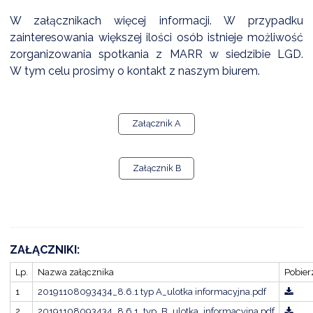
NTERWENCJA
W załącznikach więcej informacji. W przypadku
 CZYSTE POWIETRZE
zainteresowania większej ilości osób istnieje możliwość
zorganizowania spotkania z MARR w siedzibie LGD.
RALNA EWIDENCJA EMISYJNOŚCI BUDYNKÓW (CEEB)
W tym celu prosimy o kontakt z naszym biurem.
Załącznik A
Załącznik B
ZAŁĄCZNIKI:
Lp.
Nazwa załącznika
Pobier
1
20191108093434_8.6.1 typ A_ulotka informacyjna.pdf
2
20191108093434_8.6.1_typ_B_ulotka_informacyjna.pdf