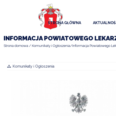
STRONA GŁÓWNA
AKTUALNOŚ
AKTUALNO
INFORMACJA POWIATOWEGO LEKARZ
KOMUNIKAT
Strona domowa
Komunikaty i Ogłoszenia
Informacja Powiatowego Lek
KALENDAR
ARCHIWAL
Komunikaty i Ogłoszenia
SAMORZĄD