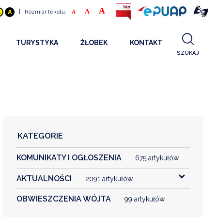
A
A
|
Rozmiar tekstu:
A
A
A
TURYSTYKA
ŻŁOBEK
KONTAKT
SZUKAJ
GDZIE SPAĆ
INFORMACJE O PROJEKCIE
GDZIE ZJEŚĆ
STANDARDY OBSŁUGI
REKRUTACJA 2025
CO ZWIEDZAĆ
REKRUTACJA 2024
FILMY PROMOCYJNE
REKRUTACJA 2023
KATEGORIE
REKRUTACJA
KOMUNIKATY I OGŁOSZENIA
KONTAKT
675 artykułów
AKTUALNOŚCI
2091 artykułów
RGANIZACJE
OBWIESZCZENIA WÓJTA
99 artykułów