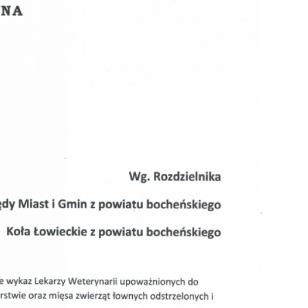
ZDROWIE
ROLNICTWO
CZYSTE POWIETRZE
GOSPODARKA ODPADA
KOMUNIKACJA
PRZYDATNE STRONY