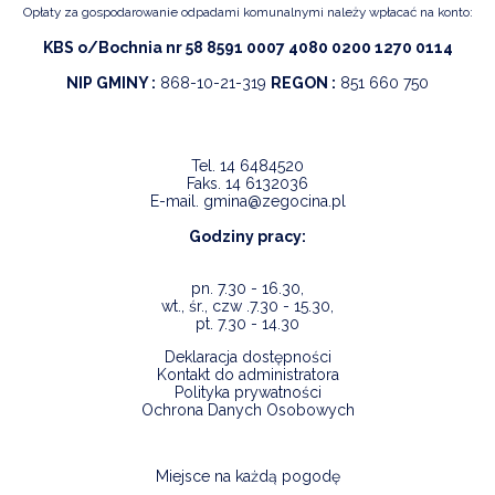
Opłaty za gospodarowanie odpadami komunalnymi należy wpłacać na konto:
KBS o/Bochnia nr 58 8591 0007 4080 0200 1270 0114
NIP GMINY :
868-10-21-319
REGON :
851 660 750
Tel.
14 6484520
Faks.
14 6132036
E-mail.
gmina@zegocina.pl
Godziny pracy:
pn. 7.30 - 16.30,
wt., śr., czw .7.30 - 15.30,
pt. 7.30 - 14.30
Deklaracja dostępności
Kontakt do administratora
Polityka prywatności
Ochrona Danych Osobowych
Miejsce na każdą pogodę