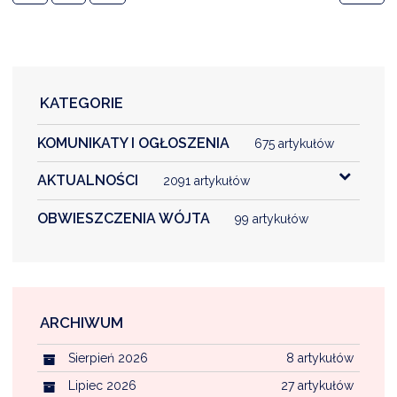
NTERWENCJA
 CZYSTE POWIETRZE
RALNA EWIDENCJA EMISYJNOŚCI BUDYNKÓW (CEEB)
KATEGORIE
KOMUNIKATY I OGŁOSZENIA
675 artykułów
AKTUALNOŚCI
2091 artykułów
OBWIESZCZENIA WÓJTA
99 artykułów
ARCHIWUM
Sierpień 2026
8 artykułów
Lipiec 2026
27 artykułów