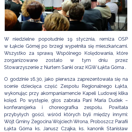
DARDY OBSŁUGI
W niedzielne popołudnie 19 stycznia, remiza OSP
w Łąkcie Górnej po brzegi wypełniła się mieszkańcami.
Wszystko za sprawą Wspólnego Kolędowania, które
zorganizowane zostało w tym dniu przez
Stowarzyszenie z Nurtem Sanki oraz KGW Łąkta Górna .
O godzinie 16.30, jako pierwsza zaprezentowała się na
scenie dziecięca część Zespołu Regionalnego Łąkta,
wykonując przy akompaniamencie Kapeli Ludowej kilka
kolęd. Po występie, głos zabrała Pani Maria Dudek –
konferansjerka i choreografka zespołu. Powitała
przybyłych gości, wśród których byli między innymi:
Wójt Gminy Żegocina Wojciech Wrona, Proboszcz Parafii
Łąkta Górna ks. Janusz Czajka, ks. kanonik Stanisław