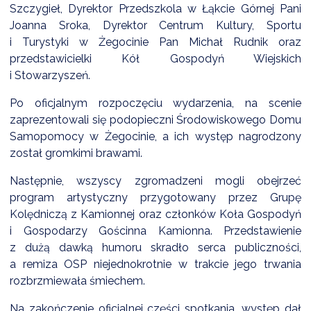
NTERWENCJA
Szczygieł, Dyrektor Przedszkola w Łąkcie Górnej Pani
Joanna Sroka, Dyrektor Centrum Kultury, Sportu
 CZYSTE POWIETRZE
i Turystyki w Żegocinie Pan Michał Rudnik oraz
przedstawicielki Kół Gospodyń Wiejskich
RALNA EWIDENCJA EMISYJNOŚCI BUDYNKÓW (CEEB)
i Stowarzyszeń.
Po oficjalnym rozpoczęciu wydarzenia, na scenie
zaprezentowali się podopieczni Środowiskowego Domu
Samopomocy w Żegocinie, a ich występ nagrodzony
został gromkimi brawami.
Następnie, wszyscy zgromadzeni mogli obejrzeć
program artystyczny przygotowany przez Grupę
Kolędniczą z Kamionnej oraz członków Koła Gospodyń
i Gospodarzy Gościnna Kamionna. Przedstawienie
z dużą dawką humoru skradło serca publiczności,
a remiza OSP niejednokrotnie w trakcie jego trwania
rozbrzmiewała śmiechem.
Na zakończenie oficjalnej części spotkania, występ dał