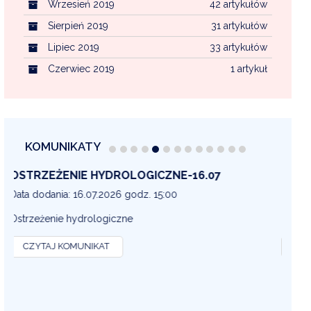
Wrzesień 2019
42 artykułów
Sierpień 2019
31 artykułów
Lipiec 2019
33 artykułów
Czerwiec 2019
1 artykuł
KOMUNIKATY
OSTRZEŻENIE METEOROLOGICZNE 16-07
OS
13
Data dodania: 16.07.2026 godz. 14:30
Dat
OSTRZEŻENIE METEOROLOGICZNE
OS
CZYTAJ KOMUNIKAT