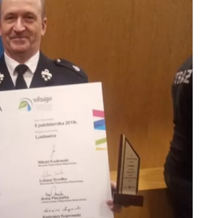
ZDROWIE
ROLNICTWO
CZYSTE POWIETRZE
GOSPODARKA ODPADA
KOMUNIKACJA
PRZYDATNE STRONY