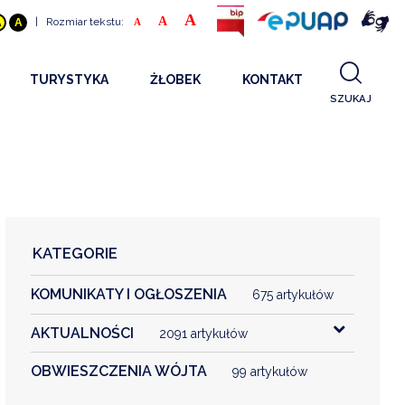
A
A
|
Rozmiar tekstu:
A
A
A
TURYSTYKA
ŻŁOBEK
KONTAKT
SZUKAJ
GDZIE SPAĆ
INFORMACJE O PROJEKCIE
GDZIE ZJEŚĆ
STANDARDY OBSŁUGI
REKRUTACJA 2025
CO ZWIEDZAĆ
REKRUTACJA 2024
FILMY PROMOCYJNE
REKRUTACJA 2023
KATEGORIE
REKRUTACJA
KOMUNIKATY I OGŁOSZENIA
KONTAKT
675 artykułów
AKTUALNOŚCI
2091 artykułów
RGANIZACJE
OBWIESZCZENIA WÓJTA
99 artykułów