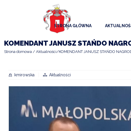
STRONA GŁÓWNA
AKTUALNOŚ
AKTUALNO
KOMENDANT JANUSZ STAŃDO NAGR
KOMUNIKAT
Strona domowa
Aktualności
KOMENDANT JANUSZ STAŃDO NAGRO
KALENDAR
ARCHIWAL
kmirowska
Aktualności
SAMORZĄD