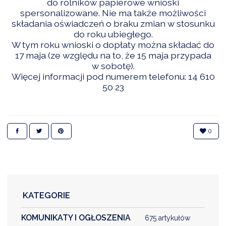
do rolników papierowe wnioski
spersonalizowane. Nie ma także możliwości
składania oświadczeń o braku zmian w stosunku
do roku ubiegłego.
DARDY OBSŁUGI
W tym roku wnioski o dopłaty można składać do
17 maja (ze względu na to, że 15 maja przypada
w sobotę).
Więcej informacji pod numerem telefonu: 14 610
50 23
0
KATEGORIE
KOMUNIKATY I OGŁOSZENIA
675 artykułów