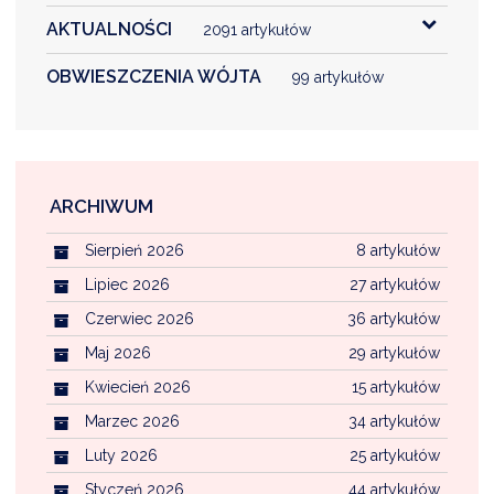
NTERWENCJA
AKTUALNOŚCI
2091 artykułów
 CZYSTE POWIETRZE
OBWIESZCZENIA WÓJTA
99 artykułów
RALNA EWIDENCJA EMISYJNOŚCI BUDYNKÓW (CEEB)
ARCHIWUM
Sierpień 2026
8 artykułów
Lipiec 2026
27 artykułów
Czerwiec 2026
36 artykułów
Maj 2026
29 artykułów
Kwiecień 2026
15 artykułów
Marzec 2026
34 artykułów
Luty 2026
25 artykułów
Styczeń 2026
44 artykułów