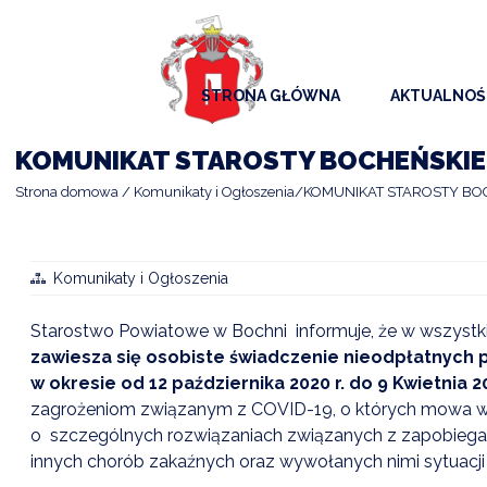
STRONA GŁÓWNA
AKTUALNOŚ
AKTUALNO
KOMUNIKAT STAROSTY BOCHEŃSKIEG
KOMUNIKAT
Strona domowa
Komunikaty i Ogłoszenia
KOMUNIKAT STAROSTY BOC
KALENDAR
ARCHIWAL
Komunikaty i Ogłoszenia
SAMORZĄD
Starostwo Powiatowe w Bochni informuje, że w wszystk
zawiesza się osobiste świadczenie nieodpłatnych
w okresie od 12 października 2020 r. do 9 Kwietnia 20
zagrożeniom związanym z COVID-19, o których mowa w art
o szczególnych rozwiązaniach związanych z zapobiega
innych chorób zakaźnych oraz wywołanych nimi sytuacji k