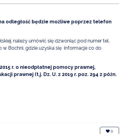
ZDROWIE
ROLNICTWO
na odległość będzie możliwe poprzez telefon
CZYSTE POWIETRZE
skiej, należy umówić się dzwoniąc pod numer tel.
GOSPODARKA ODPADA
w Bochni, gdzie uzyska się informacje co do
KOMUNIKACJA
PRZYDATNE STRONY
 2015 r. o nieodpłatnej pomocy prawnej,
i prawnej (t.j. Dz. U. z 2019 r. poz. 294 z późn.
0