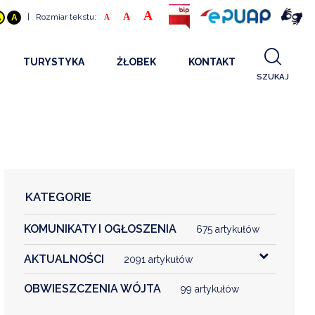
A
A
|
Rozmiar tekstu:
A
A
A
TURYSTYKA
ŻŁOBEK
KONTAKT
SZUKAJ
GDZIE SPAĆ
INFORMACJE O PROJEKCIE
GDZIE ZJEŚĆ
STANDARDY OBSŁUGI
REKRUTACJA 2025
CO ZWIEDZAĆ
REKRUTACJA 2024
FILMY PROMOCYJNE
REKRUTACJA 2023
KATEGORIE
REKRUTACJA
KOMUNIKATY I OGŁOSZENIA
KONTAKT
675 artykułów
AKTUALNOŚCI
2091 artykułów
RGANIZACJE
OBWIESZCZENIA WÓJTA
99 artykułów