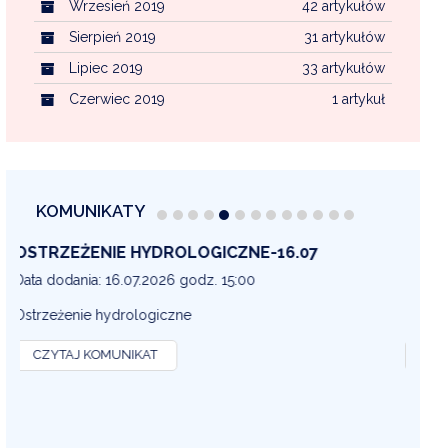
Wrzesień 2019
42 artykułów
Sierpień 2019
31 artykułów
Lipiec 2019
33 artykułów
Czerwiec 2019
1 artykuł
KOMUNIKATY
OSTRZEŻENIE METEOROLOGICZNE 16-07
OS
13
Data dodania: 16.07.2026 godz. 14:30
Dat
OSTRZEŻENIE METEOROLOGICZNE
OS
CZYTAJ KOMUNIKAT