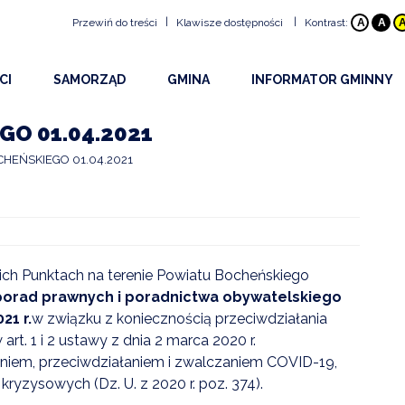
|
|
Przewiń do treści
Klawisze dostępności
Kontrast:
A
A
Klawisze dostępności
CI
SAMORZĄD
GMINA
INFORMATOR GMINNY
ALT
+
1
Przejdź do treści strony:
ŚCI
RADA GMINY
HISTORIA GMINY
BEZPIECZEŃSTWO
ALT
+
2
Mapa witryny:
O 01.04.2021
ALT
+
3
Wersja kontrastowa:
Y I OGŁOSZENIA
URZĄD
INFORMACJE OGÓLNE
DOSTĘPNOŚĆ
HEŃSKIEGO 01.04.2021
ALT
+
4
Z WYDARZEŃ 2026
OBWIESZCZENIA WÓJTA
PLAN GMINY
PROJEKTY
ALT
+
5
NA STRONA INTERNETOWA
DRUKI DO POBRANIA
SOŁECTWA
URZĘDY I INSTYTUCJE
ALT
+
6
OWY INFORMATOR SMS
UDOSTĘPNIANIE INFORMACJI PUBLICZNEJ
EDUKACJA
ALT
+
7
Rozmiar tekstu
ich Punktach na terenie Powiatu Bocheńskiego
KULTURA
ALT
+
8
 porad prawnych i poradnictwa obywatelskiego
21 r.
w związku z koniecznością przeciwdziałania
ALT
+
9
PARAFIE
. 1 i 2 ustawy z dnia 2 marca 2020 r.
ALT
+
W
Wyszukiwarka
niem, przeciwdziałaniem i zwalczaniem COVID-19,
STOWARZYSZENIA I O
ryzysowych (Dz. U. z 2020 r. poz. 374).
SPORT