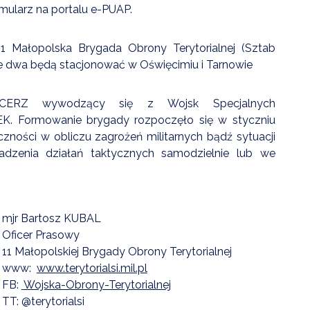
mularz na portalu e-PUAP.
1 Małopolska Brygada Obrony Terytorialnej (Sztab
jne dwa będą stacjonować w Oświęcimiu i Tarnowie
ERZ wywodzący się z Wojsk Specjalnych
EK. Formowanie brygady rozpoczęło się w styczniu
łeczności w obliczu zagrożeń militarnych bądź sytuacji
dzenia działań taktycznych samodzielnie lub we
mjr Bartosz KUBAL
Oficer Prasowy
11 Małopolskiej Brygady Obrony Terytorialnej
www:
www.terytorialsi.mil.pl
FB:
Wojska-Obrony-Terytorialnej
TT: @terytorialsi