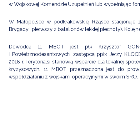
w Wojskowej Komendzie Uzupełnień lub wypełniając for
W Małopolsce w podkrakowskiej Rząsce stacjonuje 1
Brygady i pierwszy z batalionów lekkiej piechoty). Kole
Dowódcą 11 MBOT jest płk Krzysztof GONC
i Powietrznodesantowych, zastępcą ppłk Jerzy KLOC
2018 r. Terytorialsi stanowią wsparcie dla lokalnej spo
kryzysowych. 11 MBOT przeznaczona jest do prowa
współdziałaniu z wojskami operacyjnymi w swoim SRO.