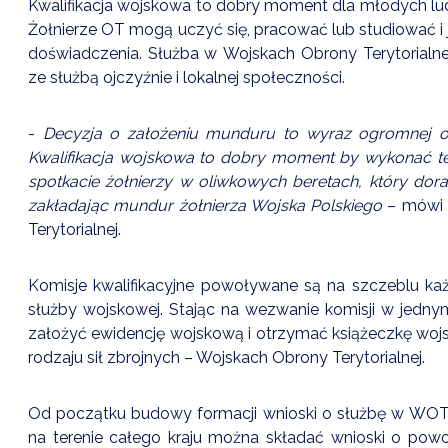
Kwalifikacja wojskowa to dobry moment dla młodych lud
Żołnierze OT mogą uczyć się, pracować lub studiować 
doświadczenia. Służba w Wojskach Obrony Terytorialn
ze służbą ojczyźnie i lokalnej społeczności.
-
Decyzja o założeniu munduru to wyraz ogromnej odp
Kwalifikacja wojskowa to dobry moment by wykonać ten
spotkacie żołnierzy w oliwkowych beretach, który dor
zakładając mundur żołnierza Wojska Polskiego
– mówi 
Terytorialnej.
Komisje kwalifikacyjne powoływane są na szczeblu ka
służby wojskowej. Stając na wezwanie komisji w jedny
założyć ewidencję wojskową i otrzymać książeczkę woj
rodzaju sił zbrojnych – Wojskach Obrony Terytorialnej.
Od początku budowy formacji wnioski o służbę w WOT 
na terenie całego kraju można składać wnioski o pow