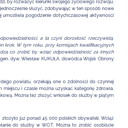
zi, by rozważyć kierunki swojego życiowego rozwoju.
i jednocześnie służyć, zdobywając w ten sposób nowe
ej umożliwia pogodzenie dotychczasowej aktywności
owiedzialności, a ta czyni dorosłość rzeczywistą.
 krok. W tym roku, przy komisjach kwalifikacyjnych
adzą co zrobić by wziąć odpowiedzialność za innych
gen. dyw. Wiesław KUKUŁA, dowódca Wojsk Obrony
żdego powiatu, orzekają one o zdolności do czynnej
m miejscu i czasie można uzyskać kategorię zdrowia,
skową. Można też złożyć wniosek do służby w piątym
złożyło już ponad 45 000 polskich obywateli. Wciąż
ołanie do służby w WOT. Można to zrobić osobiście