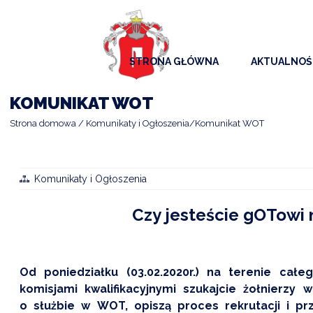
STRONA GŁÓWNA
AKTUALNOŚ
AKTUALNO
KOMUNIKAT WOT
KOMUNIKAT
Strona domowa
Komunikaty i Ogłoszenia
Komunikat WOT
KALENDAR
ARCHIWAL
Komunikaty i Ogłoszenia
SAMORZĄD
Czy jesteście gOTowi 
Od poniedziałku (03.02.2020r.) na terenie całeg
komisjami kwalifikacyjnymi szukajcie żołnierz
o służbie w WOT, opiszą proces rekrutacji i prz