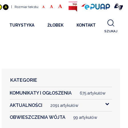
A
A
|
Rozmiar tekstu:
A
A
A
TURYSTYKA
ŻŁOBEK
KONTAKT
SZUKAJ
GDZIE SPAĆ
INFORMACJE O PROJEKCIE
GDZIE ZJEŚĆ
STANDARDY OBSŁUGI
REKRUTACJA 2025
CO ZWIEDZAĆ
REKRUTACJA 2024
FILMY PROMOCYJNE
REKRUTACJA 2023
KATEGORIE
REKRUTACJA
KOMUNIKATY I OGŁOSZENIA
KONTAKT
675 artykułów
AKTUALNOŚCI
2091 artykułów
RGANIZACJE
OBWIESZCZENIA WÓJTA
99 artykułów