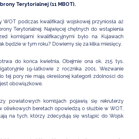
brony Terytorialnej (11 MBOT).
ZDROWIE
y WOT podczas kwalifikacji wojskowej przyniosła aż
ROLNICTWO
ny Terytorialnej. Najwięcej chętnych do wstąpienia
CZYSTE POWIETRZE
zed komisjami kwalifikacyjnymi było na Kujawach
 będzie w tym roku? Dowiemy się za kilka miesięcy.
GOSPODARKA ODPADA
KOMUNIKACJA
otrwa do końca kwietnia. Obejmie ona ok. 215 tys.
gatoryjnie 19-latkowie z rocznika 2001. Wezwanie
PRZYDATNE STRONY
 tej pory nie mają określonej kategorii zdolności do
 jest obowiązkowe.
y powiatowych komisjach pojawią się rekruterzy
ze w oliwkowych beretach opowiedzą o służbie w WOT,
zekają na tych, którzy zdecydują się wstąpić do Wojsk