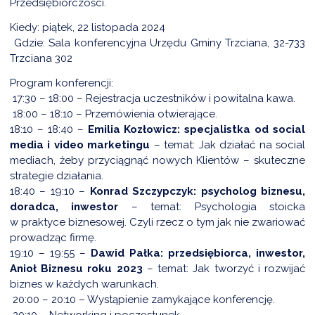
Przedsiębiorczości.
Kiedy: piątek, 22 listopada 2024
Gdzie: Sala konferencyjna Urzędu Gminy Trzciana, 32-733
DARDY OBSŁUGI
Trzciana 302
Program konferencji:
17:30 – 18:00 – Rejestracja uczestników i powitalna kawa.
18:00 – 18:10 – Przemówienia otwierające.
18:10 – 18:40 –
Emilia Kozłowicz: specjalistka od social
media i video marketingu
– temat: Jak działać na social
mediach, żeby przyciągnąć nowych Klientów – skuteczne
strategie działania.
18:40 – 19:10 –
Konrad Szczypczyk: psycholog biznesu,
doradca, inwestor
– temat: Psychologia stoicka
w praktyce biznesowej. Czyli rzecz o tym jak nie zwariować
prowadząc firmę.
19:10 – 19:55 –
Dawid Pałka: przedsiębiorca, inwestor,
Anioł Biznesu roku 2023
– temat: Jak tworzyć i rozwijać
biznes w każdych warunkach.
20:00 – 20:10 – Wystąpienie zamykające konferencję.
20:10 – Networking i poczęstunek.