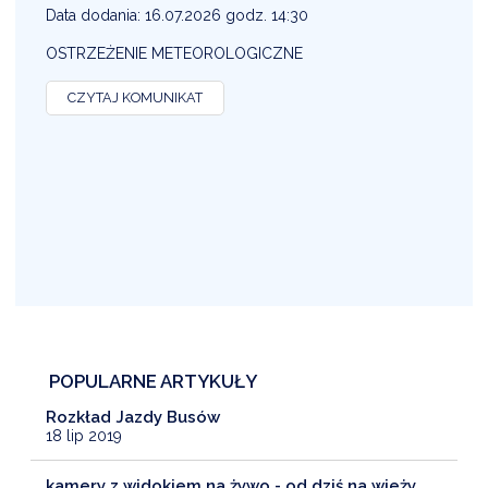
1
Data dodania: 16.07.2026 godz. 14:30
D
OSTRZEŻENIE METEOROLOGICZNE
O
CZYTAJ KOMUNIKAT
POPULARNE ARTYKUŁY
Rozkład Jazdy Busów
18 lip 2019
kamery z widokiem na żywo - od dziś na wieży