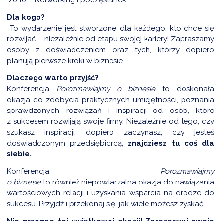
NTERWENCJA
Dla kogo?
 CZYSTE POWIETRZE
To wydarzenie jest stworzone dla każdego, kto chce się
rozwijać – niezależnie od etapu swojej kariery! Zapraszamy
RALNA EWIDENCJA EMISYJNOŚCI BUDYNKÓW (CEEB)
osoby z doświadczeniem oraz tych, którzy dopiero
planują pierwsze kroki w biznesie.
Dlaczego warto przyjść?
Konferencja
Porozmawiajmy o
b
iznesie
to doskonała
okazja do zdobycia praktycznych umiejętności, poznania
sprawdzonych rozwiązań i inspiracji od osób, które
z sukcesem rozwijają swoje firmy. Niezależnie od tego, czy
szukasz inspiracji, dopiero zaczynasz, czy jesteś
doświadczonym przedsiębiorcą,
znajdziesz tu coś dla
siebie.
Konferencja
Porozmawiajmy
o
b
iznesie
to
również
niepowtarzalna okazja do nawiązania
wartościowych relacji i uzyskania wsparcia na drodze do
sukcesu. Przyjdź i przekonaj się, jak wiele możesz zyskać.
Nie przegap tej wyjątkowej okazji! Zarezerwuj swoje