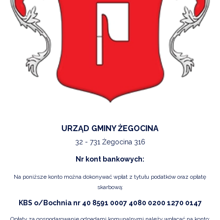
URZĄD GMINY ŻEGOCINA
32 - 731 Żegocina 316
Nr kont bankowych:
Na poniższe konto można dokonywać wpłat z tytułu podatków oraz opłatę
skarbową:
KBS o/Bochnia nr 40 8591 0007 4080 0200 1270 0147
Opłaty za gospodarowanie odpadami komunalnymi należy wpłacać na konto: