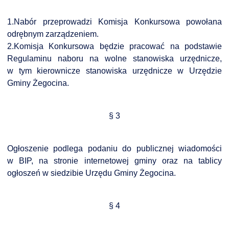
NTERWENCJA
1.Nabór przeprowadzi Komisja Konkursowa powołana
 CZYSTE POWIETRZE
odrębnym zarządzeniem.
RALNA EWIDENCJA EMISYJNOŚCI BUDYNKÓW (CEEB)
2.Komisja Konkursowa będzie pracować na podstawie
Regulaminu naboru na wolne stanowiska urzędnicze,
w tym kierownicze stanowiska urzędnicze w Urzędzie
Gminy Żegocina.
§ 3
Ogłoszenie podlega podaniu do publicznej wiadomości
w BIP, na stronie internetowej gminy oraz na tablicy
ogłoszeń w siedzibie Urzędu Gminy Żegocina.
§ 4