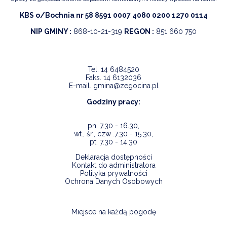
KBS o/Bochnia nr 58 8591 0007 4080 0200 1270 0114
NIP GMINY :
868-10-21-319
REGON :
851 660 750
Tel.
14 6484520
Faks.
14 6132036
E-mail.
gmina@zegocina.pl
Godziny pracy:
pn. 7.30 - 16.30,
wt., śr., czw .7.30 - 15.30,
pt. 7.30 - 14.30
Deklaracja dostępności
Kontakt do administratora
Polityka prywatności
Ochrona Danych Osobowych
Miejsce na każdą pogodę