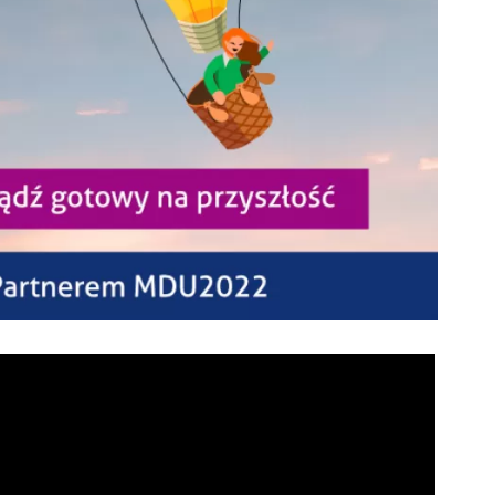
ZDROWIE
ROLNICTWO
CZYSTE POWIETRZE
GOSPODARKA ODPADA
KOMUNIKACJA
PRZYDATNE STRONY