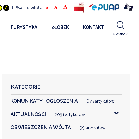
A
A
|
Rozmiar tekstu:
A
A
A
TURYSTYKA
ŻŁOBEK
KONTAKT
SZUKAJ
GDZIE SPAĆ
INFORMACJE O PROJEKCIE
GDZIE ZJEŚĆ
STANDARDY OBSŁUGI
REKRUTACJA 2025
CO ZWIEDZAĆ
REKRUTACJA 2024
FILMY PROMOCYJNE
REKRUTACJA 2023
KATEGORIE
REKRUTACJA
KOMUNIKATY I OGŁOSZENIA
KONTAKT
675 artykułów
AKTUALNOŚCI
2091 artykułów
RGANIZACJE
OBWIESZCZENIA WÓJTA
99 artykułów