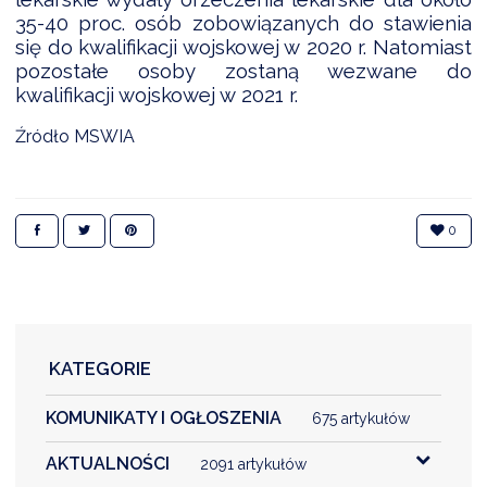
NTERWENCJA
35-40 proc. osób zobowiązanych do stawienia
się do kwalifikacji wojskowej w 2020 r. Natomiast
 CZYSTE POWIETRZE
pozostałe osoby zostaną wezwane do
RALNA EWIDENCJA EMISYJNOŚCI BUDYNKÓW (CEEB)
kwalifikacji wojskowej w 2021 r.
Źródło MSWIA
0
KATEGORIE
KOMUNIKATY I OGŁOSZENIA
675 artykułów
AKTUALNOŚCI
2091 artykułów