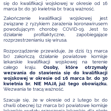
się do kwalifikacji wojskowej w okresie od 16
marca br. do 30 kwietnia br. tracą ważność.
Zakończenie kwalifikacji wojskowej jest
DARDY OBSŁUGI
związane z ryzykiem zarażenia koronawirusem
powodującym chorobę COVID-19. Jest to
działanie profilaktyczne, zapobiegające
rozprzestrzenianiu się wirusa.
Rozporządzenie przewiduje, że dziś (13 marca
br.) zakończą działanie powiatowe komisje
lekarskie kwalifikacji wojskowej na terenie
całego kraju.
Osoby, które otrzymały
wezwania do stawienia się do kwalifikacji
wojskowej w okresie od 16 marca br. do 30
kwietnia br. NIE MAJĄ już tego obowiązku.
Wezwania te tracą ważność.
Szacuje się, że w okresie od 2 lutego br. do
chwili obecnej (12 marca br.) powiatowe komisje
lekarskie wydały orzeczenia lekarskie dla około