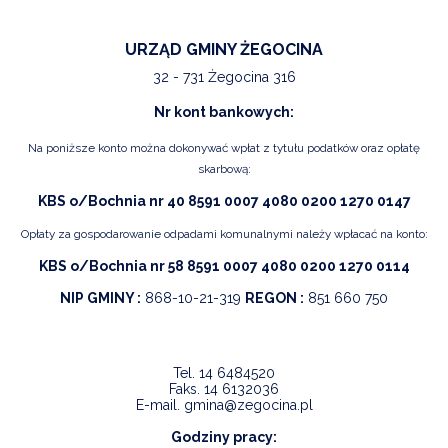
URZĄD GMINY ŻEGOCINA
32 - 731 Żegocina 316
Nr kont bankowych:
Na poniższe konto można dokonywać wpłat z tytułu podatków oraz opłatę
skarbową:
KBS o/Bochnia nr 40 8591 0007 4080 0200 1270 0147
Opłaty za gospodarowanie odpadami komunalnymi należy wpłacać na konto:
KBS o/Bochnia nr 58 8591 0007 4080 0200 1270 0114
NIP GMINY :
868-10-21-319
REGON :
851 660 750
Tel.
14 6484520
Faks.
14 6132036
E-mail.
gmina@zegocina.pl
Godziny pracy: