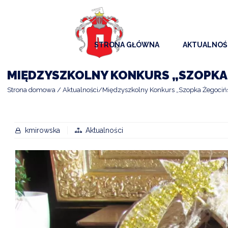
STRONA GŁÓWNA
AKTUALNOŚ
AKTUALNO
MIĘDZYSZKOLNY KONKURS „SZOPKA
KOMUNIKAT
Strona domowa
Aktualności
Międzyszkolny Konkurs „Szopka Żegociń
KALENDAR
ARCHIWAL
kmirowska
Aktualności
SAMORZĄD