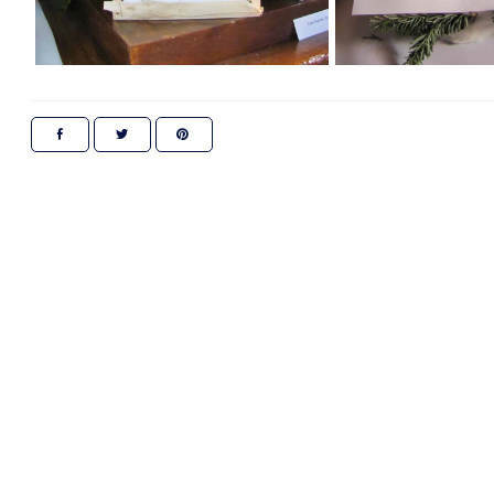
E-17.07
21 LIPCA - ĆWICZENIA ALARM - 26
Data dodania: 17.07.2026 godz. 10:30
07
Aktualności Wydarzenia Alarm ALARM-26
CZYTAJ KOMUNIKAT