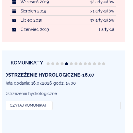
Wrzesień 2019
42 artykułów
Sierpień 2019
31 artykułów
Lipiec 2019
33 artykułów
Czerwiec 2019
1 artykuł
KOMUNIKATY
OSTRZEŻENIE METEOROLOGICZNE 16-07
OS
13
Data dodania: 16.07.2026 godz. 14:30
Dat
OSTRZEŻENIE METEOROLOGICZNE
OS
CZYTAJ KOMUNIKAT