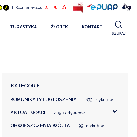
A
A
|
Rozmiar tekstu:
A
A
A
TURYSTYKA
ŻŁOBEK
KONTAKT
SZUKAJ
GDZIE SPAĆ
INFORMACJE O PROJEKCIE
GDZIE ZJEŚĆ
STANDARDY OBSŁUGI
REKRUTACJA 2025
CO ZWIEDZAĆ
REKRUTACJA 2024
FILMY PROMOCYJNE
REKRUTACJA 2023
KATEGORIE
REKRUTACJA
KOMUNIKATY I OGŁOSZENIA
KONTAKT
675 artykułów
AKTUALNOŚCI
2090 artykułów
RGANIZACJE
OBWIESZCZENIA WÓJTA
99 artykułów