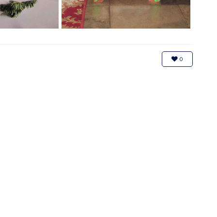
0
OSTRZEŻENIE HYDROLOGICZNE-16.07
Data dodania: 16.07.2026 godz. 15:00
Ostrzeżenie hydrologiczne
CZYTAJ KOMUNIKAT