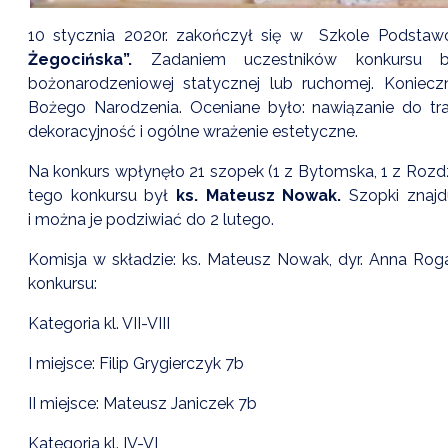
10 stycznia 2020r. zakończył się w Szkole Podstaw
Żegocińska”.
Zadaniem uczestników konkursu by
bożonarodzeniowej statycznej lub ruchomej. Koniecz
Bożego Narodzenia. Oceniane było: nawiązanie do tradyc
dekoracyjność i ogólne wrażenie estetyczne.
Na konkurs wpłynęło 21 szopek (1 z Bytomska, 1 z Rozd
tego konkursu był
ks. Mateusz Nowak.
Szopki znajd
i można je podziwiać do 2 lutego.
Komisja w składzie: ks. Mateusz Nowak, dyr. Anna Roga
konkursu:
Kategoria kl. VII-VIII
I miejsce: Filip Grygierczyk 7b
II miejsce: Mateusz Janiczek 7b
Kategoria kl. IV-VI