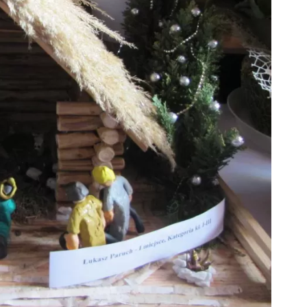
ZDROWIE
ROLNICTWO
CZYSTE POWIETRZE
GOSPODARKA ODPADA
KOMUNIKACJA
PRZYDATNE STRONY