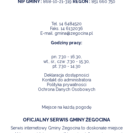
NIP GMINY :
868-10-21-319
REGON :
851 660 750
Tel.
14 6484520
Faks.
14 6132036
E-mail.
gmina@zegocina.pl
Godziny pracy:
pn. 7.30 - 16.30,
wt., śr., czw .7.30 - 15.30,
pt. 7.30 - 14.30
Deklaracja dostępności
Kontakt do administratora
Polityka prywatności
Ochrona Danych Osobowych
Miejsce na każdą pogodę
OFICJALNY SERWIS GMINY ŻEGOCINA
Serwis internetowy Gminy Żegocina to doskonałe miejsce