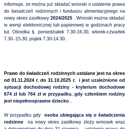
informuje, że można już składać wnioski o ustalenie prawa
do świadczeń rodzinnych i funduszu alimentacyjnego na
nowy okres zasiłkowy
2024/2025
. Wnioski można składać
DARDY OBSŁUGI
w wersji elektronicznej lub papierowej w godzinach pracy
tut. Ośrodka tj. poniedziałek 7.30-16.30, wtorek-czwartek
7.30.-15.30, piątek 7.30-14.30.
Prawo do świadczeń rodzinnych ustalane jest na okres
od 01.11.2024 r. do 31.10.2025 r.
i jest uzależnione od
sytuacji dochodowej rodziny - kryterium dochodowe
674 zł lub 764 zł w przypadku, gdy członkiem rodziny
jest niepełnosprawne dziecko
.
W przypadku gdy
osoba ubiegająca się o świadczenia
rodzinne
na nowy okres zasiłkowy złoży wniosek wraz
z dokumentami do dnia 31 sierpnia
,
ustalenie prawa do