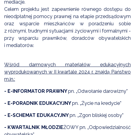
mediacje.
Celem projektu jest zapewnienie równego dostępu do
nieodpłatnej pomocy prawnej na etapie przedsądowym
DARDY OBSŁUGI
oraz wsparcie mieszkańców w poradzeniu sobie
z różnymi, trudnymi sytuacjami życiowymi i formalnymi -
przy wsparciu prawników, doradców obywatelskich
i mediatorów.
Wśród darmowych materiałów edukacyjnych
wyprodukowanych w II kwartale 2024 r. znajdą Państwo
m.in.:
- E-INFORMATOR PRAWNY
pn. „Odwołanie darowizny”
- E-PORADNIK EDUKACYJNY
pn. „Życie na kredycie”
- E-SCHEMAT EDUKACYJNY
pn. „Zgon bliskiej osoby”
- KWARTALNIK MŁODZIE
ŻOWY pn. „Odpowiedzialność
obywatelska”