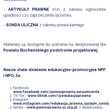
NTERWENCJA
-
ARTYKUŁY PRAWNE
m.in. z zakresu ogłoszenia
 CZYSTE POWIETRZE
upadłości czy zaprzeczenia ojcostwa
RALNA EWIDENCJA EMISYJNOŚCI BUDYNKÓW (CEEB)
-
SONDA ULICZNA
z zakresu prawa karnego
Materiały są dostępne do pobrania na dedykowanej dla
Powiatu Bocheńskiego podstronie projektowej.
Nasze stałe działania edukacyjno-promocyjne NPP
i NPO, to:
Facebook -
www.facebook.com/pomocprawna.sursumcorda
Tik Tok -
www.tiktok.com/@edukacjaprawna
Instagram -
www.instagram.com/edukacja_prawna_sursum_corda
Serwis -
www.pomocprawna.sc.org.pl
, z dedykowaną