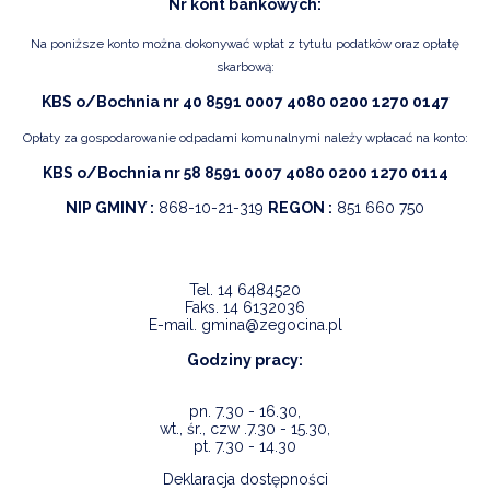
Nr kont bankowych:
Na poniższe konto można dokonywać wpłat z tytułu podatków oraz opłatę
skarbową:
KBS o/Bochnia nr 40 8591 0007 4080 0200 1270 0147
Opłaty za gospodarowanie odpadami komunalnymi należy wpłacać na konto:
KBS o/Bochnia nr 58 8591 0007 4080 0200 1270 0114
NIP GMINY :
868-10-21-319
REGON :
851 660 750
Tel.
14 6484520
Faks.
14 6132036
E-mail.
gmina@zegocina.pl
Godziny pracy:
pn. 7.30 - 16.30,
wt., śr., czw .7.30 - 15.30,
pt. 7.30 - 14.30
Deklaracja dostępności