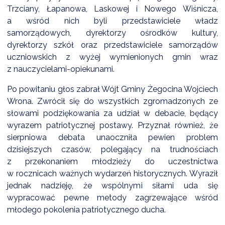
NTERWENCJA
Trzciany, Łapanowa, Laskowej i Nowego Wiśnicza,
a wśród nich byli przedstawiciele władz
 CZYSTE POWIETRZE
samorządowych, dyrektorzy ośrodków kultury,
RALNA EWIDENCJA EMISYJNOŚCI BUDYNKÓW (CEEB)
dyrektorzy szkół oraz przedstawiciele samorządów
uczniowskich z wyżej wymienionych gmin wraz
z nauczycielami-opiekunami.
Po powitaniu głos zabrał Wójt Gminy Żegocina Wojciech
Wrona. Zwrócił się do wszystkich zgromadzonych ze
słowami podziękowania za udział w debacie, będący
wyrazem patriotycznej postawy. Przyznał również, że
sierpniowa debata unaoczniła pewien problem
dzisiejszych czasów, polegający na trudnościach
z przekonaniem młodzieży do uczestnictwa
w rocznicach ważnych wydarzeń historycznych. Wyraził
jednak nadzieję, że wspólnymi siłami uda się
wypracować pewne metody zagrzewające wśród
młodego pokolenia patriotycznego ducha.