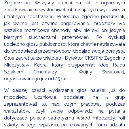
Żegocińskiej. Wszyscy obecni na sali z ogromnym
zaciekawieniem wysłuchiwali interesujących wypowiedzi
i trafnych spostrzeżeń. Prelegenci zgodnie podkreślali,
jak ważne jest czynne angażowanie młodzieży we
wszelkie rocznicowe obchody, aby nie byli oni jedynie
biernymi słuchaczami przemówień. Po dyskusji
udzielono głosu publiczności, która chętnie nawiązywała
do wypowiedzi przedmówców, dodając swoje pomysły.
Głos zabrał także wieloletni Dyrektor CKSiT w Żegocinie
Mieczysław Kędra, który przypomniał ideę Rajdu
Szlakiem Cmentarzy I Wojny Światowej,
organizowanego już od 25 lat.
W dalszej części wydarzenia głos należał już do
młodzieży. Uczniowie podzieleni na 5 grup
zaprezentowali to, nad czym pracowali podczas
warsztatów, czyli swoje odpowiedzi na pytania
dotyczące pojęcia patriotyzmu wśród młodzieży, roli
szkoły w jego wpajaniu, preferowanych form udziału