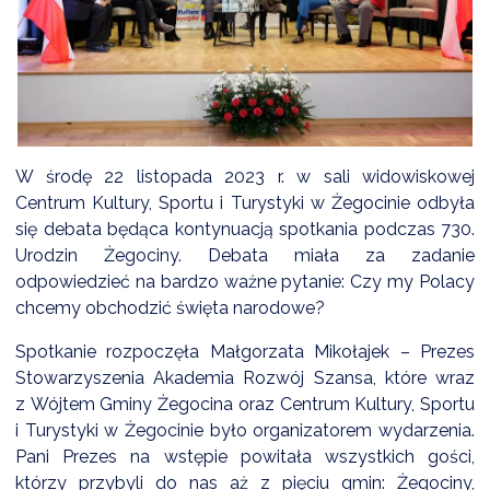
DARDY OBSŁUGI
W środę 22 listopada 2023 r. w sali widowiskowej
Centrum Kultury, Sportu i Turystyki w Żegocinie odbyła
się debata będąca kontynuacją spotkania podczas 730.
Urodzin Żegociny. Debata miała za zadanie
odpowiedzieć na bardzo ważne pytanie: Czy my Polacy
chcemy obchodzić święta narodowe?
Spotkanie rozpoczęła Małgorzata Mikołajek – Prezes
Stowarzyszenia Akademia Rozwój Szansa, które wraz
z Wójtem Gminy Żegocina oraz Centrum Kultury, Sportu
i Turystyki w Żegocinie było organizatorem wydarzenia.
Pani Prezes na wstępie powitała wszystkich gości,
którzy przybyli do nas aż z pięciu gmin: Żegociny,