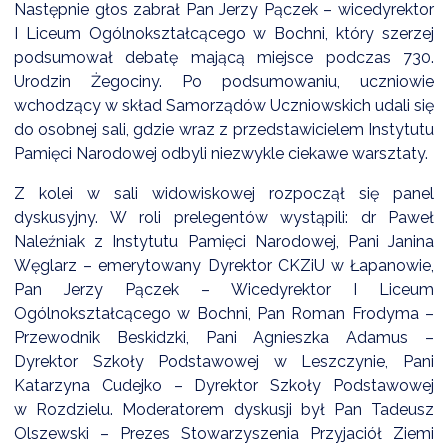
Następnie głos zabrał Pan Jerzy Pączek – wicedyrektor
I Liceum Ogólnokształcącego w Bochni, który szerzej
podsumował debatę mającą miejsce podczas 730.
Urodzin Żegociny. Po podsumowaniu, uczniowie
wchodzący w skład Samorządów Uczniowskich udali się
do osobnej sali, gdzie wraz z przedstawicielem Instytutu
Pamięci Narodowej odbyli niezwykle ciekawe warsztaty.
Z kolei w sali widowiskowej rozpoczął się panel
dyskusyjny. W roli prelegentów wystąpili: dr Paweł
Naleźniak z Instytutu Pamięci Narodowej, Pani Janina
Węglarz – emerytowany Dyrektor CKZiU w Łapanowie,
Pan Jerzy Pączek – Wicedyrektor I Liceum
Ogólnokształcącego w Bochni, Pan Roman Frodyma –
Przewodnik Beskidzki, Pani Agnieszka Adamus –
Dyrektor Szkoły Podstawowej w Leszczynie, Pani
Katarzyna Cudejko – Dyrektor Szkoły Podstawowej
w Rozdzielu. Moderatorem dyskusji był Pan Tadeusz
Olszewski – Prezes Stowarzyszenia Przyjaciół Ziemi