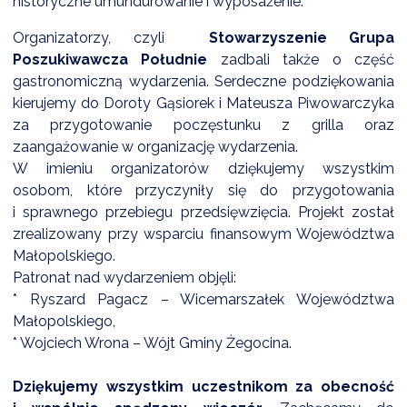
historyczne umundurowanie i wyposażenie.
NTERWENCJA
Organizatorzy, czyli
Stowarzyszenie Grupa
 CZYSTE POWIETRZE
Poszukiwawcza Południe
zadbali także o część
RALNA EWIDENCJA EMISYJNOŚCI BUDYNKÓW (CEEB)
gastronomiczną wydarzenia. Serdeczne podziękowania
kierujemy do Doroty Gąsiorek i Mateusza Piwowarczyka
za przygotowanie poczęstunku z grilla oraz
zaangażowanie w organizację wydarzenia.
W imieniu organizatorów dziękujemy wszystkim
osobom, które przyczyniły się do przygotowania
i sprawnego przebiegu przedsięwzięcia. Projekt został
zrealizowany przy wsparciu finansowym Województwa
Małopolskiego.
Patronat nad wydarzeniem objęli:
* Ryszard Pagacz – Wicemarszałek Województwa
Małopolskiego,
* Wojciech Wrona – Wójt Gminy Żegocina.
Dziękujemy wszystkim uczestnikom za obecność