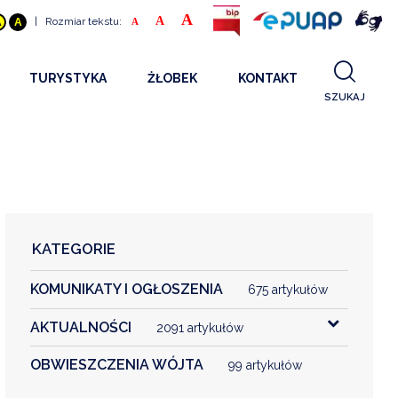
A
A
|
Rozmiar tekstu:
A
A
A
TURYSTYKA
ŻŁOBEK
KONTAKT
SZUKAJ
GDZIE SPAĆ
INFORMACJE O PROJEKCIE
GDZIE ZJEŚĆ
STANDARDY OBSŁUGI
REKRUTACJA 2025
CO ZWIEDZAĆ
REKRUTACJA 2024
FILMY PROMOCYJNE
REKRUTACJA 2023
KATEGORIE
REKRUTACJA
KOMUNIKATY I OGŁOSZENIA
KONTAKT
675 artykułów
AKTUALNOŚCI
2091 artykułów
RGANIZACJE
OBWIESZCZENIA WÓJTA
99 artykułów