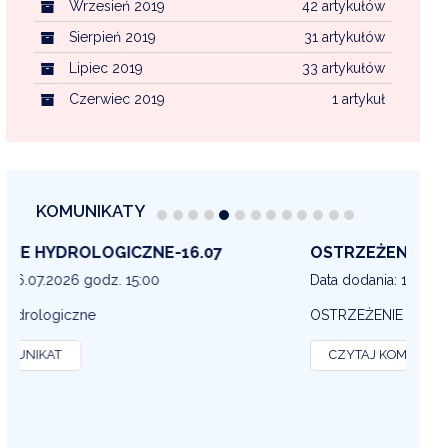
Wrzesień 2019
42 artykułów
Sierpień 2019
31 artykułów
Lipiec 2019
33 artykułów
Czerwiec 2019
1 artykuł
KOMUNIKATY
OSTRZEŻENIE METEOROLOGICZNE 16-07
OS
13
Data dodania: 16.07.2026 godz. 14:30
Dat
OSTRZEŻENIE METEOROLOGICZNE
OS
CZYTAJ KOMUNIKAT