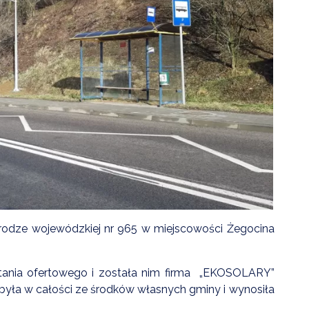
ZDROWIE
ROLNICTWO
CZYSTE POWIETRZE
GOSPODARKA ODPADA
KOMUNIKACJA
PRZYDATNE STRONY
odze wojewódzkiej nr 965 w miejscowości Żegocina
ania ofertowego i została nim firma „EKOSOLARY”
 była w całości ze środków własnych gminy i wynosiła