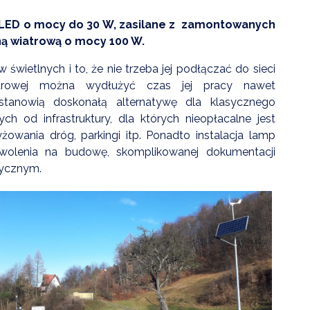
LED o mocy do 30 W, zasilane z zamontowanych
ną wiatrową o mocy 100 W.
ietlnych i to, że nie trzeba jej podłączać do sieci
iatrowej można wydłużyć czas jej pracy nawet
tanowią doskonałą alternatywę dla klasycznego
ch od infrastruktury, dla których nieopłacalne jest
yżowania dróg, parkingi itp. Ponadto instalacja lamp
wolenia na budowę, skomplikowanej dokumentacji
tycznym.