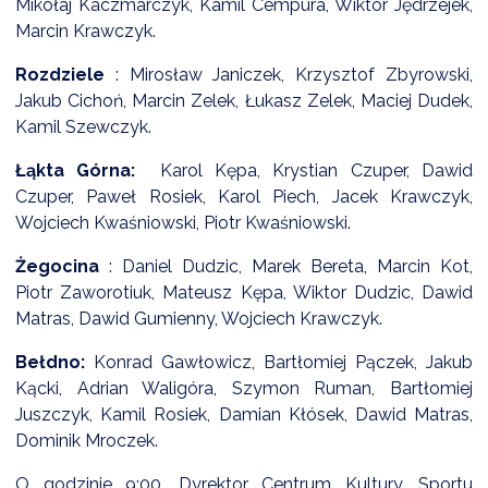
Mikołaj Kaczmarczyk, Kamil Cempura, Wiktor Jędrzejek,
NTERWENCJA
Marcin Krawczyk.
 CZYSTE POWIETRZE
Rozdziele
: Mirosław Janiczek, Krzysztof Zbyrowski,
RALNA EWIDENCJA EMISYJNOŚCI BUDYNKÓW (CEEB)
Jakub Cichoń, Marcin Zelek, Łukasz Zelek, Maciej Dudek,
Kamil Szewczyk.
Łąkta Górna:
Karol Kępa, Krystian Czuper, Dawid
Czuper, Paweł Rosiek, Karol Piech, Jacek Krawczyk,
Wojciech Kwaśniowski, Piotr Kwaśniowski.
Żegocina
: Daniel Dudzic, Marek Bereta, Marcin Kot,
Piotr Zaworotiuk, Mateusz Kępa, Wiktor Dudzic, Dawid
Matras, Dawid Gumienny, Wojciech Krawczyk.
Bełdno:
Konrad Gawłowicz, Bartłomiej Pączek, Jakub
Kącki, Adrian Waligóra, Szymon Ruman, Bartłomiej
Juszczyk, Kamil Rosiek, Damian Kłósek, Dawid Matras,
Dominik Mroczek.
O godzinie 9:00, Dyrektor Centrum Kultury, Sportu