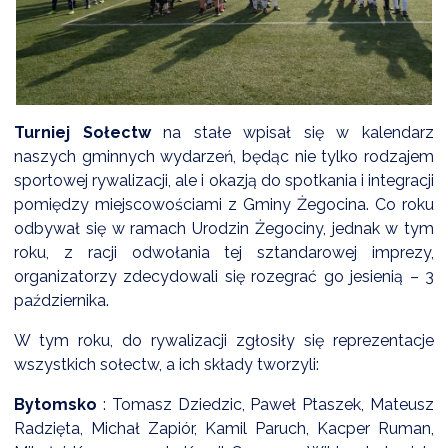
DARDY OBSŁUGI
Turniej Sołectw
na stałe wpisał się w kalendarz
naszych gminnych wydarzeń, będąc nie tylko rodzajem
sportowej rywalizacji, ale i okazją do spotkania i integracji
pomiędzy miejscowościami z Gminy Żegocina. Co roku
odbywał się w ramach Urodzin Żegociny, jednak w tym
roku, z racji odwołania tej sztandarowej imprezy,
organizatorzy zdecydowali się rozegrać go jesienią – 3
października.
W tym roku, do rywalizacji zgłosiły się reprezentacje
wszystkich sołectw, a ich składy tworzyli:
Bytomsko
: Tomasz Dziedzic, Paweł Ptaszek, Mateusz
Radzięta, Michał Zapiór, Kamil Paruch, Kacper Ruman,