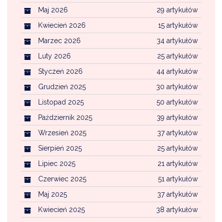
NTERWENCJA
Maj 2026
29 artykułów
 CZYSTE POWIETRZE
Kwiecień 2026
15 artykułów
Marzec 2026
34 artykułów
RALNA EWIDENCJA EMISYJNOŚCI BUDYNKÓW (CEEB)
Luty 2026
25 artykułów
Styczeń 2026
44 artykułów
Grudzień 2025
30 artykułów
Listopad 2025
50 artykułów
Październik 2025
39 artykułów
Wrzesień 2025
37 artykułów
Sierpień 2025
25 artykułów
Lipiec 2025
21 artykułów
Czerwiec 2025
51 artykułów
Maj 2025
37 artykułów
Kwiecień 2025
38 artykułów