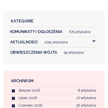
DARDY OBSŁUGI
KATEGORIE
KOMUNIKATY I OGŁOSZENIA
675 artykułów
AKTUALNOŚCI
2091 artykułów
OBWIESZCZENIA WÓJTA
99 artykułów
ARCHIWUM
Sierpień 2026
8 artykułów
Lipiec 2026
27 artykułów
Czerwiec 2026
36 artykułów