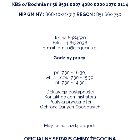
KBS o/Bochnia nr 58 8591 0007 4080 0200 1270 0114
NIP GMINY :
868-10-21-319
REGON :
851 660 750
Tel.
14 6484520
Faks.
14 6132036
E-mail.
gmina@zegocina.pl
Godziny pracy:
pn. 7.30 - 16.30,
wt., śr., czw .7.30 - 15.30,
pt. 7.30 - 14.30
Deklaracja dostępności
Kontakt do administratora
Polityka prywatności
Ochrona Danych Osobowych
Miejsce na każdą pogodę
OFICJALNY SERWIS GMINY ŻEGOCINA