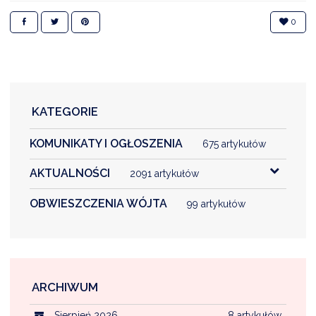
NTERWENCJA
0
 CZYSTE POWIETRZE
RALNA EWIDENCJA EMISYJNOŚCI BUDYNKÓW (CEEB)
KATEGORIE
KOMUNIKATY I OGŁOSZENIA
675 artykułów
AKTUALNOŚCI
2091 artykułów
OBWIESZCZENIA WÓJTA
99 artykułów
ARCHIWUM
Sierpień 2026
8 artykułów