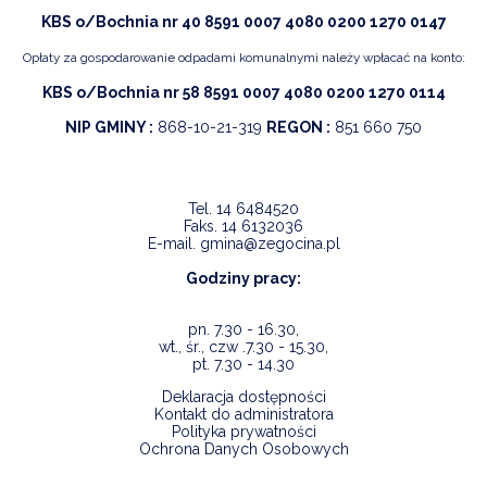
KBS o/Bochnia nr 40 8591 0007 4080 0200 1270 0147
Opłaty za gospodarowanie odpadami komunalnymi należy wpłacać na konto:
KBS o/Bochnia nr 58 8591 0007 4080 0200 1270 0114
NIP GMINY :
868-10-21-319
REGON :
851 660 750
Tel.
14 6484520
Faks.
14 6132036
E-mail.
gmina@zegocina.pl
Godziny pracy:
pn. 7.30 - 16.30,
wt., śr., czw .7.30 - 15.30,
pt. 7.30 - 14.30
Deklaracja dostępności
Kontakt do administratora
Polityka prywatności
Ochrona Danych Osobowych