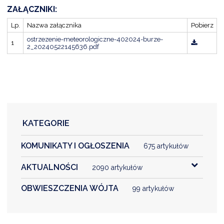
NTERWENCJA
ZAŁĄCZNIKI:
 CZYSTE POWIETRZE
Lp.
Nazwa załącznika
Pobierz
ostrzezenie-meteorologiczne-402024-burze-
RALNA EWIDENCJA EMISYJNOŚCI BUDYNKÓW (CEEB)
1
2_20240522145636.pdf
KATEGORIE
KOMUNIKATY I OGŁOSZENIA
675 artykułów
AKTUALNOŚCI
2090 artykułów
OBWIESZCZENIA WÓJTA
99 artykułów