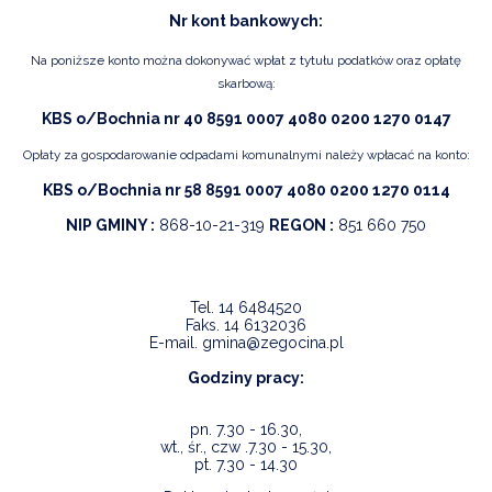
Nr kont bankowych:
Na poniższe konto można dokonywać wpłat z tytułu podatków oraz opłatę
skarbową:
KBS o/Bochnia nr 40 8591 0007 4080 0200 1270 0147
Opłaty za gospodarowanie odpadami komunalnymi należy wpłacać na konto:
KBS o/Bochnia nr 58 8591 0007 4080 0200 1270 0114
NIP GMINY :
868-10-21-319
REGON :
851 660 750
Tel.
14 6484520
Faks.
14 6132036
E-mail.
gmina@zegocina.pl
Godziny pracy:
pn. 7.30 - 16.30,
wt., śr., czw .7.30 - 15.30,
pt. 7.30 - 14.30